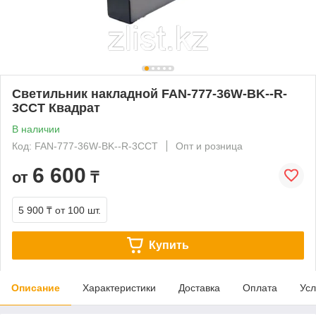
Светильник накладной FAN-777-36W-BK--R-
3CCT Квадрат
В наличии
Код: FAN-777-36W-BK--R-3CCT
Опт и розница
6 600
от
₸
5 900 ₸
от 100 шт.
Купить
Описание
Характеристики
Доставка
Оплата
Усл