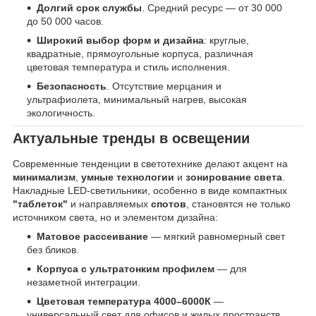
Долгий срок службы
. Средний ресурс — от 30 000
до 50 000 часов.
Широкий выбор форм и дизайна
: круглые,
квадратные, прямоугольные корпуса, различная
цветовая температура и стиль исполнения.
Безопасность
. Отсутствие мерцания и
ультрафиолета, минимальный нагрев, высокая
экологичность.
Актуальные тренды в освещении
Современные тенденции в светотехнике делают акцент на
минимализм
,
умные технологии
и
зонирование света
.
Накладные LED-светильники, особенно в виде компактных
"таблеток"
и направляемых
спотов
, становятся не только
источником света, но и элементом дизайна:
Матовое рассеивание
— мягкий равномерный свет
без бликов.
Корпуса с ультратонким профилем
— для
незаметной интеграции.
Цветовая температура 4000–6000К
—
универсальный свет для офисов и жилых пространств.