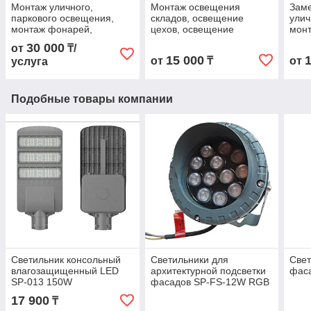
Монтаж уличного,
Монтаж освещения
Заме
паркового освещения,
складов, освещение
улич
монтаж фонарей,
цехов, освещение
мон
светильников СКУ, ДКУ,
промышленных объектов
свет
30 000
от
₸/
монтаж опор уличного
монт
15 000
от
₸
от
услуга
освещения
осв
Подобные товары компании
Светильник консольный
Светильники для
Свет
влагозащищенный LED
архитектурной подсветки
фас
SP-013 150W
фасадов SP-FS-12W RGB
17 900
₸