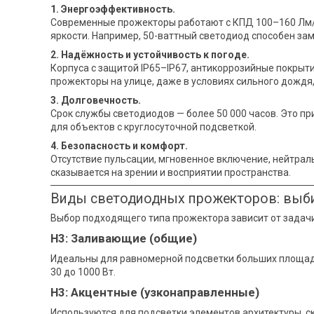
1. Энергоэффективность.
Современные прожекторы работают с КПД 100–160 Лм/В
яркости. Например, 50-ваттный светодиод способен зам
2. Надёжность и устойчивость к погоде.
Корпуса с защитой IP65–IP67, антикоррозийные покрыт
прожекторы на улице, даже в условиях сильного дождя,
3. Долговечность.
Срок службы светодиодов — более 50 000 часов. Это п
для объектов с круглосуточной подсветкой.
4. Безопасность и комфорт.
Отсутствие пульсации, мгновенное включение, нейтрал
сказывается на зрении и восприятии пространства.
Виды светодиодных прожекторов: выб
Выбор подходящего типа прожектора зависит от задачи
H3: Заливающие (общие)
Идеальны для равномерной подсветки больших площаде
30 до 1000 Вт.
H3: Акцентные (узконаправленные)
Используются для подсветки элементов архитектуры, ск