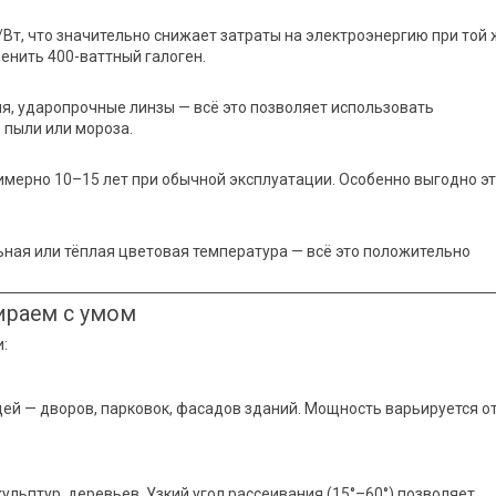
т, что значительно снижает затраты на электроэнергию при той 
енить 400-ваттный галоген.
ия, ударопрочные линзы — всё это позволяет использовать
 пыли или мороза.
римерно 10–15 лет при обычной эксплуатации. Особенно выгодно э
ьная или тёплая цветовая температура — всё это положительно
ираем с умом
:
й — дворов, парковок, фасадов зданий. Мощность варьируется о
ульптур, деревьев. Узкий угол рассеивания (15°–60°) позволяет