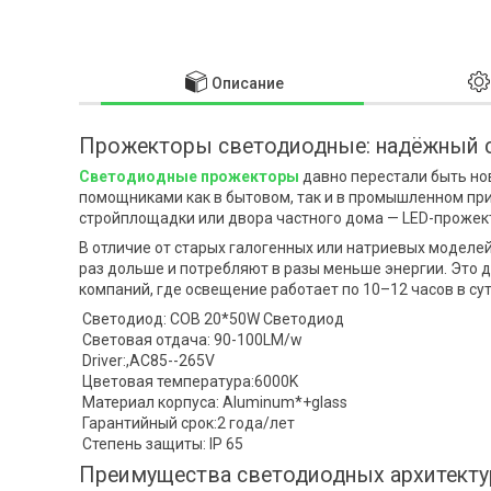
Описание
Прожекторы светодиодные: надёжный 
Светодиодные прожекторы
давно перестали быть но
помощниками как в бытовом, так и в промышленном при
стройплощадки или двора частного дома — LED-прожек
В отличие от старых галогенных или натриевых моделей
раз дольше и потребляют в разы меньше энергии. Это д
компаний, где освещение работает по 10–12 часов в сут
Светодиод: COB 20*50W Светодиод
Световая отдача: 90-100LM/w
Driver:,AC85--265V
Цветовая температура:6000K
Материал корпуса: Aluminum*+glass
Гарантийный срок:2 года/лет
Степень защиты: IP 65 Габари
Преимущества светодиодных архитект