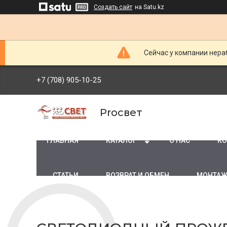
Создать сайт
на Satu.kz
Сейчас у компании нераб
+7 (708) 905-10-25
Proсвет
ГЛАВНАЯ
КАТАЛОГ
О НАС
КО
СТАТЬИ
ВОЗВРАТ И ОБМЕН
МОНТАЖ