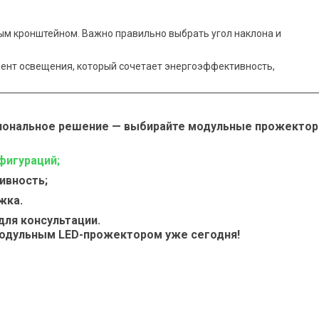
ым кронштейном. Важно правильно выбрать угол наклона и
ент освещения, который сочетает энергоэффективность,
иональное решение — выбирайте
модульные прожекто
фигураций;
ивность;
жка.
для консультации.
модульным LED-прожектором уже сегодня!