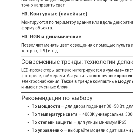
точно направить свет.
H3: Контурные (линейные)
Монтируются по периметру здания или вдоль декорати
форму объекта.
H3: RGB и динамические
Позволяют менять цвет освещения с помощью пульта и
театров, ТРЦ и т. д.
Современные тренды: технологии делаю
LED-прожекторы активно интегрируются в
«умные» си
фотореле, таймерами. Актуальны и
солнечные проже
электроснабжения. Также в тренде компактные
модул
и имеют сменные блоки.
Рекомендации по выбору
По мощности
— для двора подойдёт 30–50 Вт, для 
По температуре света
— 4000К универсальна, 3000
По степени защиты
— для улицы минимум IP65.
По управлению
— выбирайте модели с датчиками 