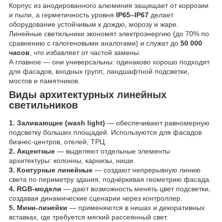
Корпус из анодированного алюминия защищает от коррозии
и пыли, а герметичность уровня
IP65–IP67
делает
оборудование устойчивым к дождю, морозу и жаре.
Линейные светильники экономят электроэнергию (до 70% по
сравнению с галогеновыми аналогами) и служат до
50 000
часов
, что избавляет от частой замены.
А главное — они универсальны: одинаково хорошо подходят
для фасадов, входных групп, ландшафтной подсветки,
мостов и памятников.
Виды архитектурных линейных
светильников
1. Заливающие (wash light)
— обеспечивают равномерную
подсветку больших площадей. Используются для фасадов
бизнес-центров, отелей, ТРЦ.
2. Акцентные
— выделяют отдельные элементы
архитектуры: колонны, карнизы, ниши.
3. Контурные линейные
— создают непрерывную линию
света по периметру здания, подчёркивая геометрию фасада.
4. RGB-модели
— дают возможность менять цвет подсветки,
создавая динамические сценарии через контроллер.
5. Мини-линейки
— применяются в нишах и декоративных
вставках, где требуется мягкий рассеянный свет.