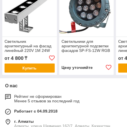
Светильник
Светильники для
Свет
архитектурный на фасад
архитектурной подсветки
архи
линейный 220V 1M 24W
фасадов SP-FS-12W RGB
лин
3000K
4 800
от
₸
от
Цену уточняйте
Купить
О нас
Рейтинг не сформирован
Менее 5 отзывов за последний год
Работает с 04.09.2018
г. Алматы
Алматы. улица Шевченко 162/7, Алматы, Казахстан