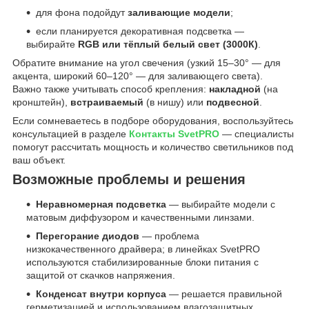
для фона подойдут
заливающие модели
;
если планируется декоративная подсветка —
выбирайте
RGB или тёплый белый свет (3000К)
.
Обратите внимание на угол свечения (узкий 15–30° — для
акцента, широкий 60–120° — для заливающего света).
Важно также учитывать способ крепления:
накладной
(на
кронштейн),
встраиваемый
(в нишу) или
подвесной
.
Если сомневаетесь в подборе оборудования, воспользуйтесь
консультацией в разделе
Контакты SvetPRO
— специалисты
помогут рассчитать мощность и количество светильников под
ваш объект.
Возможные проблемы и решения
Неравномерная подсветка
— выбирайте модели с
матовым диффузором и качественными линзами.
Перегорание диодов
— проблема
низкокачественного драйвера; в линейках SvetPRO
используются стабилизированные блоки питания с
защитой от скачков напряжения.
Конденсат внутри корпуса
— решается правильной
герметизацией и использованием влагозащитных