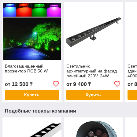
Влагозащищенный
Светильник
Свет
прожектор RGB 50 W
архитектурный на фасад
здан
линейный 220V. 24W.
4000
3000К, 4000К, 6500К
12 500
9 400
от
₸
от
₸
от
Купить
Купить
Подобные товары компании