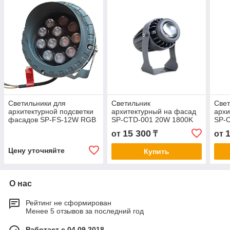
Светильники для
Светильник
Свет
архитектурной подсветки
архитектурный на фасад
архи
фасадов SP-FS-12W RGB
SP-CTD-001 20W 1800K
SP-
15 300
от
₸
от
Цену уточняйте
Купить
О нас
Рейтинг не сформирован
Менее 5 отзывов за последний год
Работает с 04.09.2018