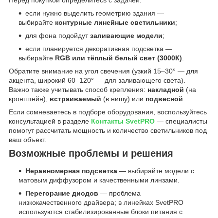
Перед покупкой определитесь с задачей:
если нужно выделить геометрию здания —
выбирайте
контурные линейные светильники
;
для фона подойдут
заливающие модели
;
если планируется декоративная подсветка —
выбирайте
RGB или тёплый белый свет (3000К)
.
Обратите внимание на угол свечения (узкий 15–30° — для
акцента, широкий 60–120° — для заливающего света).
Важно также учитывать способ крепления:
накладной
(на
кронштейн),
встраиваемый
(в нишу) или
подвесной
.
Если сомневаетесь в подборе оборудования, воспользуйтесь
консультацией в разделе
Контакты SvetPRO
— специалисты
помогут рассчитать мощность и количество светильников под
ваш объект.
Возможные проблемы и решения
Неравномерная подсветка
— выбирайте модели с
матовым диффузором и качественными линзами.
Перегорание диодов
— проблема
низкокачественного драйвера; в линейках SvetPRO
используются стабилизированные блоки питания с