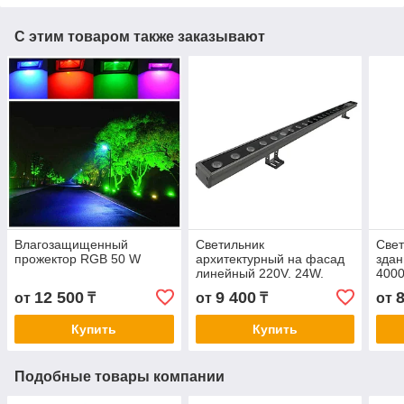
С этим товаром также заказывают
Влагозащищенный
Светильник
Свет
прожектор RGB 50 W
архитектурный на фасад
здан
линейный 220V. 24W.
4000
3000К, 4000К, 6500К
12 500
9 400
от
₸
от
₸
от
Купить
Купить
Подобные товары компании