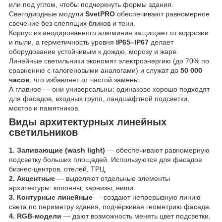
или под углом, чтобы подчеркнуть формы здания.
Светодиодные модули
SvetPRO
обеспечивают равномерное
свечение без слепящих бликов и тени.
Корпус из анодированного алюминия защищает от коррозии
и пыли, а герметичность уровня
IP65–IP67
делает
оборудование устойчивым к дождю, морозу и жаре.
Линейные светильники экономят электроэнергию (до 70% по
сравнению с галогеновыми аналогами) и служат до
50 000
часов
, что избавляет от частой замены.
А главное — они универсальны: одинаково хорошо подходят
для фасадов, входных групп, ландшафтной подсветки,
мостов и памятников.
Виды архитектурных линейных
светильников
1. Заливающие (wash light)
— обеспечивают равномерную
подсветку больших площадей. Используются для фасадов
бизнес-центров, отелей, ТРЦ.
2. Акцентные
— выделяют отдельные элементы
архитектуры: колонны, карнизы, ниши.
3. Контурные линейные
— создают непрерывную линию
света по периметру здания, подчёркивая геометрию фасада.
4. RGB-модели
— дают возможность менять цвет подсветки,