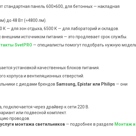
т стандартная панель 600×600, для бетонных — накладная
м) до 48 Вт (≈4800 лм).
0 К — для зон отдыха, 6500 К — для лабораторий и складов.
 внешним источником питания — это продлевает срок службы.
такты SvetPRO
— специалисты помогут подобрать нужную модель
ается установкой качественных блоков питания.
го корпуса и вентиляционных отверстий.
ильники с диодами брендов
Samsung, Epistar или Philips
— они
, подключается через драйвер к сети 220 В.
вариант или подвесной комплект.
яцию проводов.
услуги монтажа светильников
— подробнее в разделе
Монтаж и