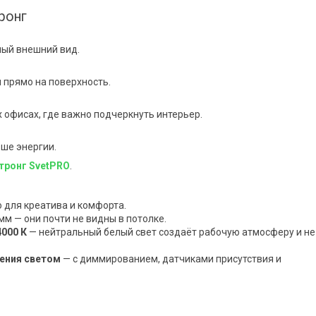
ронг
ный внешний вид.
 прямо на поверхность.
офисах, где важно подчеркнуть интерьер.
ше энергии.
тронг SvetPRO
.
о для креатива и комфорта.
м — они почти не видны в потолке.
000 К
— нейтральный белый свет создаёт рабочую атмосферу и не
ения светом
— с диммированием, датчиками присутствия и