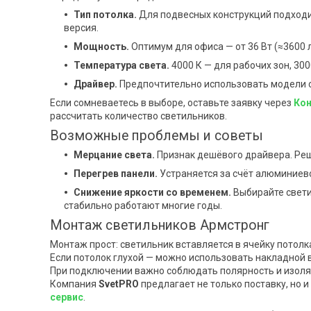
Тип потолка.
Для подвесных конструкций подходи
версия.
Мощность.
Оптимум для офиса — от 36 Вт (≈3600 л
Температура света.
4000 К — для рабочих зон, 300
Драйвер.
Предпочтительно использовать модели с
Если сомневаетесь в выборе, оставьте заявку через
Кон
рассчитать количество светильников.
Возможные проблемы и советы
Мерцание света.
Признак дешёвого драйвера. Реш
Перегрев панели.
Устраняется за счёт алюминиево
Снижение яркости со временем.
Выбирайте свет
стабильно работают многие годы.
Монтаж светильников Армстронг
Монтаж прост: светильник вставляется в ячейку потолка
Если потолок глухой — можно использовать накладной 
При подключении важно соблюдать полярность и изол
Компания
SvetPRO
предлагает не только поставку, но и
сервис
.