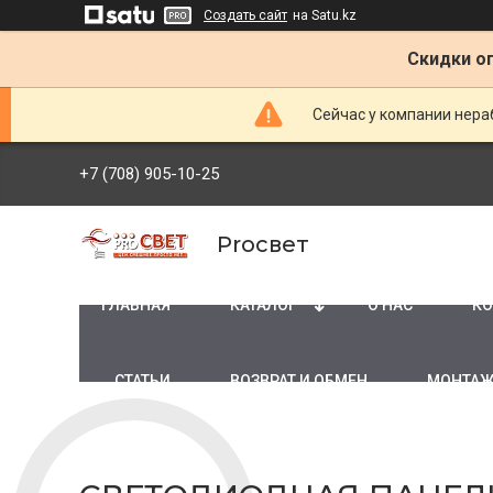
Создать сайт
на Satu.kz
Скидки оп
Сейчас у компании нераб
+7 (708) 905-10-25
Proсвет
ГЛАВНАЯ
КАТАЛОГ
О НАС
КО
СТАТЬИ
ВОЗВРАТ И ОБМЕН
МОНТАЖ