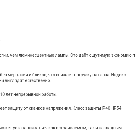
г
ргии, чем люминесцентные лампы. Это даёт ощутимую экономию 
з мерцания и бликов, что снижает нагрузку на глаза. Индекс
ии выглядят естественно.
о 10 лет непрерывной работы.
еет защиту от скачков напряжения. Класс защиты IP40–IP54
 может устанавливаться как встраиваемым, так и накладным