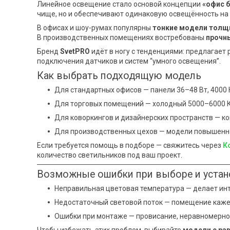
Линейное освещение стало основой концепции
«офис б
чище, но и обеспечивают одинаковую освещённость на
В офисах и шоу-румах популярны
тонкие модели толщ
В производственных помещениях востребованы
прочны
Бренд
SvetPRO
идёт в ногу с тенденциями: предлагает
подключения датчиков и систем “умного освещения”.
Как выбрать подходящую модель
Для стандартных офисов — панели 36–48 Вт, 4000 
Для торговых помещений — холодный 5000–6000 К,
Для коворкингов и дизайнерских пространств — к
Для производственных цехов — модели повышенно
Если требуется помощь в подборе — свяжитесь через
К
количество светильников под ваш проект.
Возможные ошибки при выборе и устан
Неправильная цветовая температура — делает ин
Недостаточный световой поток — помещение каже
Ошибки при монтаже — провисание, неравномерно
Чтобы избежать этих проблем, выбирайте
модели с ра