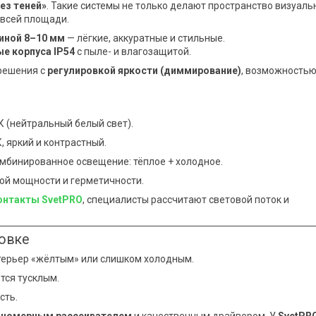
ез теней»
. Такие системы не только делают пространство визуаль
 всей площади.
иной 8–10 мм
— лёгкие, аккуратные и стильные.
е корпуса IP54
с пыле- и влагозащитой.
 решения с
регулировкой яркости (диммирование)
, возможность
К (нейтральный белый свет).
 яркий и контрастный.
омбинированное освещение: тёплое + холодное.
й мощности и герметичности.
онтакты SvetPRO
, специалисты рассчитают световой поток и
овке
терьер «жёлтым» или слишком холодным.
тся тусклым.
сть.
вномерным рассеивателем
и качественным драйвером. У
SvetPR