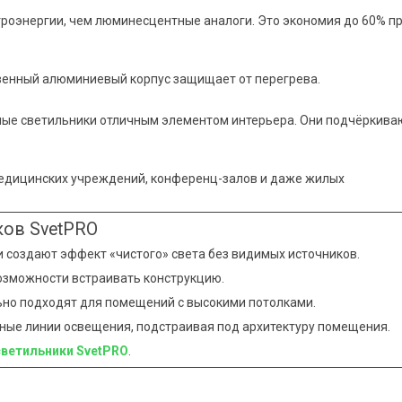
роэнергии, чем люминесцентные аналоги. Это экономия до 60% п
твенный алюминиевый корпус защищает от перегрева.
ные светильники отличным элементом интерьера. Они подчёркива
 медицинских учреждений, конференц-залов и даже жилых
ков SvetPRO
и создают эффект «чистого» света без видимых источников.
возможности встраивать конструкцию.
ьно подходят для помещений с высокими потолками.
ные линии освещения, подстраивая под архитектуру помещения.
ветильники SvetPRO
.