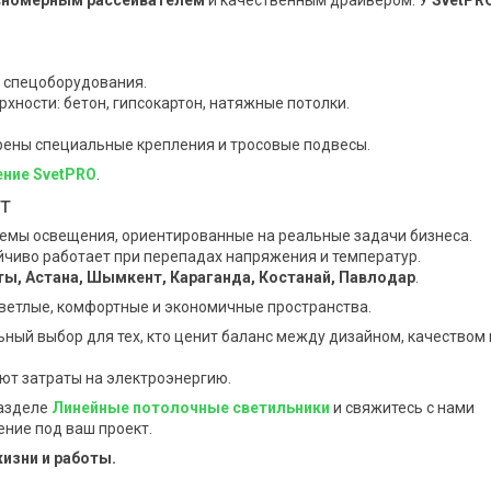
 спецоборудования.
хности: бетон, гипсокартон, натяжные потолки.
рены специальные крепления и тросовые подвесы.
ние SvetPRO
.
т
емы освещения, ориентированные на реальные задачи бизнеса.
йчиво работает при перепадах напряжения и температур.
ы, Астана, Шымкент, Караганда, Костанай, Павлодар
.
ветлые, комфортные и экономичные пространства.
ный выбор для тех, кто ценит баланс между дизайном, качеством 
ют затраты на электроэнергию.
разделе
Линейные потолочные светильники
и свяжитесь с нами
ние под ваш проект.
изни и работы.