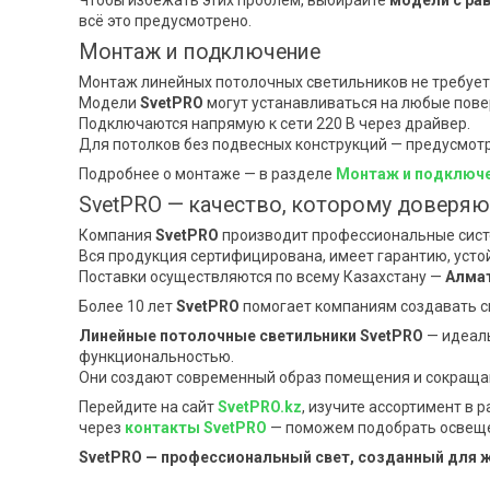
всё это предусмотрено.
Монтаж и подключение
Монтаж линейных потолочных светильников не требует
Модели
SvetPRO
могут устанавливаться на любые повер
Подключаются напрямую к сети 220 В через драйвер.
Для потолков без подвесных конструкций — предусмот
Подробнее о монтаже — в разделе
Монтаж и подключе
SvetPRO — качество, которому доверяю
Компания
SvetPRO
производит профессиональные сист
Вся продукция сертифицирована, имеет гарантию, усто
Поставки осуществляются по всему Казахстану —
Алмат
Более 10 лет
SvetPRO
помогает компаниям создавать с
Линейные потолочные светильники SvetPRO
— идеаль
функциональностью.
Они создают современный образ помещения и сокраща
Перейдите на сайт
SvetPRO.kz
, изучите ассортимент в 
через
контакты SvetPRO
— поможем подобрать освеще
SvetPRO — профессиональный свет, созданный для ж