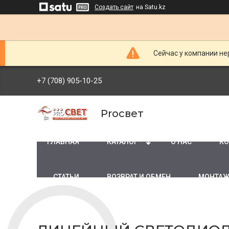
Создать сайт
на Satu.kz
Сейчас у компании не
+7 (708) 905-10-25
Proсвет
ГЛАВНАЯ
КАТАЛОГ
О НАС
КО
СТАТЬИ
ВОЗВРАТ И ОБМЕН
МОНТАЖ