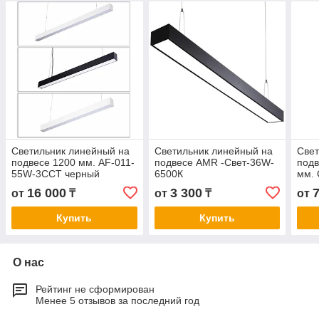
Светильник линейный на
Светильник линейный на
Свет
подвесе 1200 мм. AF-011-
подвесе AMR -Свет-36W-
подв
55W-3CCT черный
6500К
мм.
16 000
3 300
от
₸
от
₸
от
Купить
Купить
О нас
Рейтинг не сформирован
Менее 5 отзывов за последний год