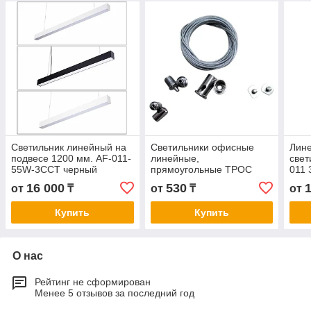
Светильник линейный на
Светильники офисные
Лин
подвесе 1200 мм. AF-011-
линейные,
свет
55W-3CCT черный
прямоугольные ТРОС
011
16 000
530
от
₸
от
₸
от
Купить
Купить
О нас
Рейтинг не сформирован
Менее 5 отзывов за последний год