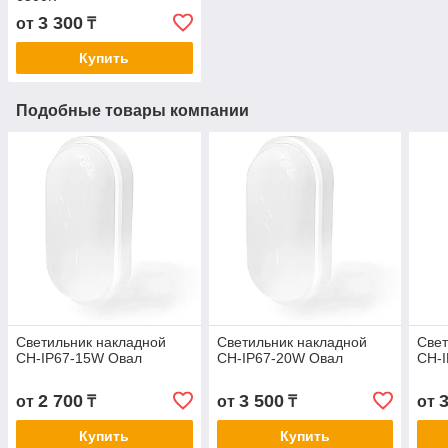
3 300
от
₸
Купить
Подобные товары компании
Светильник накладной
Светильник накладной
Свет
СН-IP67-15W Овал
СН-IP67-20W Овал
СН-
2 700
3 500
от
₸
от
₸
от
Купить
Купить