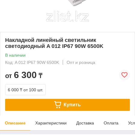
Накладной линейный светильник
светодиодный A 012 IP67 90W 6500K
В наличии
Код: A 012 IP67 90W 6500K
Опт и розница
6 300
от
₸
6 000 ₸
от 100 шт.
Купить
Описание
Характеристики
Доставка
Оплата
Усл