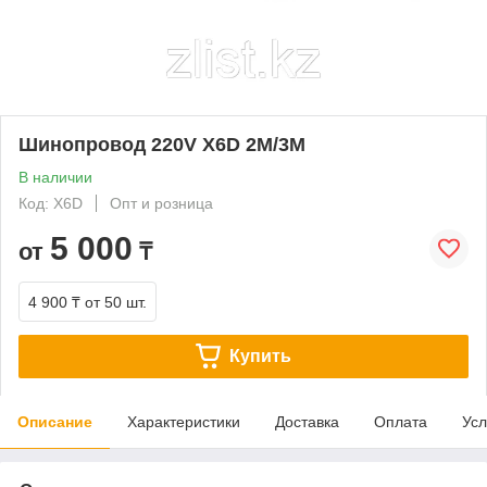
Шинопровод 220V X6D 2М/3М
В наличии
Код: X6D
Опт и розница
5 000
от
₸
4 900 ₸
от 50 шт.
Купить
Описание
Характеристики
Доставка
Оплата
Усл