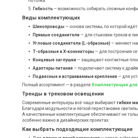
потолка.
Гибкость
— возможность собирать сложные конфиг
Виды комплектующих
Шинопроводы
— основа системы, по которой идёт
Прямые соединители
— для стыковки треков в ли
Угловые соединители (L-образные)
— меняют нап
Т-образные и X-коннекторы
— для построения се
Концевые заглушки
— защищают контактные пло
Адаптеры питания
— подключают систему к драйв
Подвесные и встраиваемые крепления
— для уст
Полный ассортимент — в разделе
Комплектующие для 
Тренды в трековом освещении
Современные интерьеры всё чаще выбирают
гибкие м
Благодаря модульности и лёгкой перестановке светил
А качественные комплектующие обеспечивают не тольк
особенно важно в дизайнерских проектах.
Как выбрать подходящие комплектующие