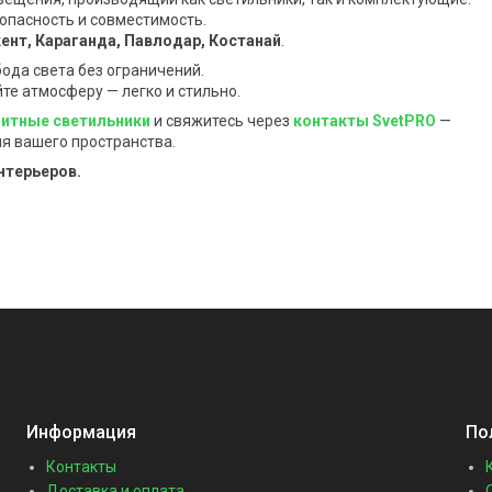
опасность и совместимость.
нт, Караганда, Павлодар, Костанай
.
бода света без ограничений.
те атмосферу — легко и стильно.
итные светильники
и свяжитесь через
контакты SvetPRO
—
я вашего пространства.
нтерьеров.
Информация
По
Контакты
Доставка и оплата