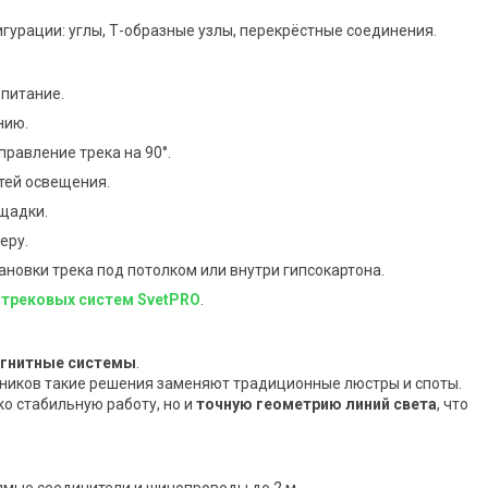
урации: углы, Т-образные узлы, перекрёстные соединения.
 питание.
нию.
равление трека на 90°.
тей освещения.
щадки.
еру.
ановки трека под потолком или внутри гипсокартона.
трековых систем SvetPRO
.
агнитные системы
.
ьников такие решения заменяют традиционные люстры и споты.
о стабильную работу, но и
точную геометрию линий света
, что