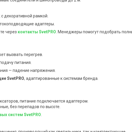
ямые соединители и шинопроводы до 2 м.
 с декоративной рамкой.
 токоподводящие адаптеры.
ите через
контакты SvetPRO
. Менеджеры помогут подобрать полн
ет вызвать перегрев.
подачу питания.
ания — падение напряжения.
ие SvetPRO
, адаптированные к системам бренда.
ксаторов, питание подключается адаптером.
ные, без перепадов по высоте.
вых систем SvetPRO
.
вещения, производящий как светильники, так и комплектующие.