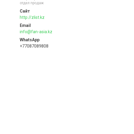
отдел продаж
http://zlist.kz
info@fan-asia.kz
+77087089808