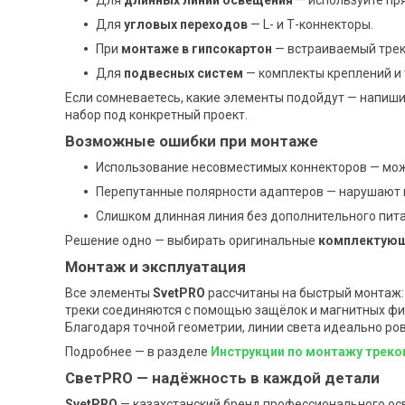
Для
длинных линий освещения
— используйте пр
Для
угловых переходов
— L- и Т-коннекторы.
При
монтаже в гипсокартон
— встраиваемый трек
Для
подвесных систем
— комплекты креплений и
Если сомневаетесь, какие элементы подойдут — напиш
набор под конкретный проект.
Возможные ошибки при монтаже
Использование несовместимых коннекторов — мож
Перепутанные полярности адаптеров — нарушают 
Слишком длинная линия без дополнительного пит
Решение одно — выбирать оригинальные
комплектующ
Монтаж и эксплуатация
Все элементы
SvetPRO
рассчитаны на быстрый монтаж:
треки соединяются с помощью защёлок и магнитных фи
Благодаря точной геометрии, линии света идеально ров
Подробнее — в разделе
Инструкции по монтажу треко
СветPRO — надёжность в каждой детали
SvetPRO
— казахстанский бренд профессионального ос