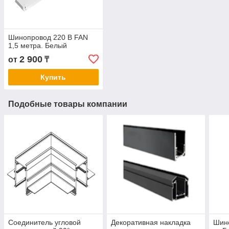
Шинопровод 220 В FAN
1,5 метра. Белый
2 900
от
₸
Купить
Подобные товары компании
Соединитель угловой
Декоративная накладка
Шино