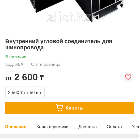
Внутренний угловой соединитель для
шинопровода
В наличии
Код: X8A
Опт и розница
2 600
от
₸
2 500 ₸
от 50 шт.
Купить
Описание
Характеристики
Доставка
Оплата
Усл