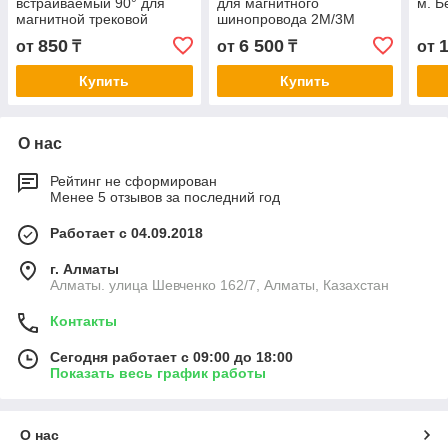
встраиваемый 90° для
для магнитного
м. Б
магнитной трековой
шинопровода 2М/3М
системы Белый/Черный
850
6 500
от
₸
от
₸
от
Купить
Купить
О нас
Рейтинг не сформирован
Менее 5 отзывов за последний год
Работает с 04.09.2018
г. Алматы
Алматы. улица Шевченко 162/7, Алматы, Казахстан
Контакты
Сегодня работает с 09:00 до 18:00
Показать весь график работы
О нас