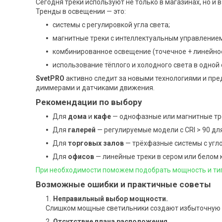
Сегодня треки используют не только в магазинах, но и в
Тренды в освещении — это:
системы с регулировкой угла света;
магнитные треки с интеллектуальным управлением
комбинированное освещение (точечное + линейное
использование тёплого и холодного света в одной 
SvetPRO
активно следит за новыми технологиями и пр
диммерами и датчиками движения.
Рекомендации по выбору
Для
дома
и
кафе
— однофазные или магнитные тр
Для
галерей
— регулируемые модели с CRI > 90 дл
Для
торговых залов
— трёхфазные системы с угло
Для
офисов
— линейные треки в сером или белом 
При необходимости поможем подобрать мощность и ти
Возможные ошибки и практичные советы
Неправильный выбор мощности.
Слишком мощные светильники создают избыточную я
Отсутствие плана расположения.