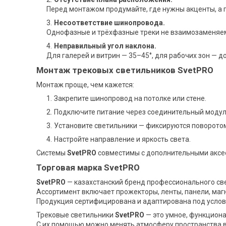
Перед монтажом продумайте, где нужны акценты, а г
Несоответствие шинопровода.
Однофазные и трёхфазные треки не взаимозаменяемы
Неправильный угол наклона.
Для галерей и витрин — 35–45°, для рабочих зон — до
Монтаж трековых светильников SvetPRO
Монтаж проще, чем кажется:
Закрепите шинопровод на потолке или стене.
Подключите питание через соединительный модул
Установите светильники — фиксируются поворотом
Настройте направление и яркость света.
Системы
SvetPRO
совместимы с дополнительными аксе
Торговая марка SvetPRO
SvetPRO
— казахстанский бренд профессионального св
Ассортимент включает прожекторы, ленты, панели, магн
Продукция сертифицирована и адаптирована под услов
Трековые светильники
SvetPRO
— это умное, функциона
С их помощью можно менять атмосферу пространства в