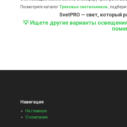
Посмотрите каталог
Трековых светильников
, подбери
SvetPRO — свет, который р
💡 Ищете другие варианты освещени
поме
Навигация
На главную
О компании