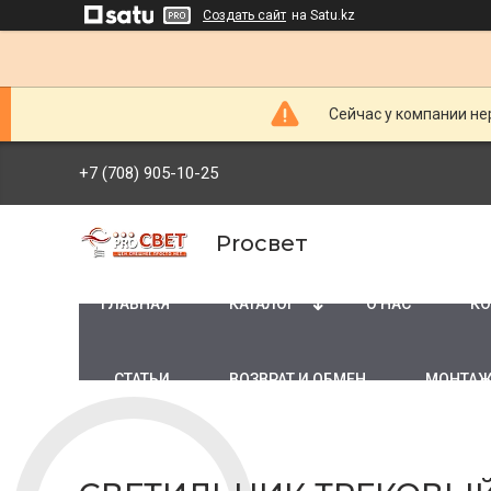
Создать сайт
на Satu.kz
Сейчас у компании не
+7 (708) 905-10-25
Proсвет
ГЛАВНАЯ
КАТАЛОГ
О НАС
КО
СТАТЬИ
ВОЗВРАТ И ОБМЕН
МОНТАЖ