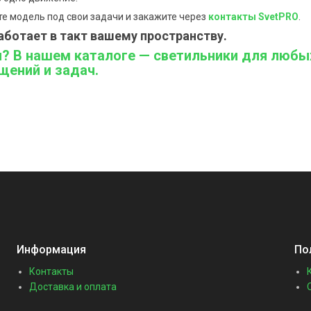
те модель под свои задачи и закажите через
контакты SvetPRO
.
аботает в такт вашему пространству.
я? В нашем каталоге — светильники для любы
щений и задач.
Информация
По
Контакты
Доставка и оплата