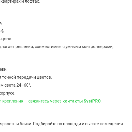
 квартирах и лофтах.
;
);
сцене.
едлагает решения, совместимые с умными контроллерами,
еки.
я точной передачи цветов.
м света 24–60°.
корпусе.
п крепления — свяжитесь через
контакты SvetPRO
.
ркость и блики. Подбирайте по площади и высоте помещения.