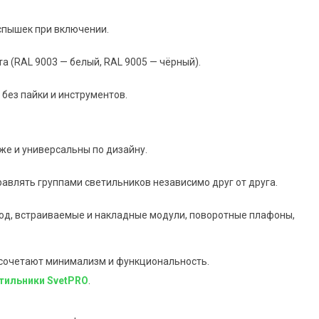
вспышек при включении.
а (RAL 9003 — белый, RAL 9005 — чёрный).
без пайки и инструментов.
аже и универсальны по дизайну.
равлять группами светильников независимо друг от друга.
од, встраиваемые и накладные модули, поворотные плафоны,
 сочетают минимализм и функциональность.
тильники SvetPRO
.