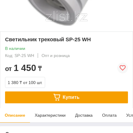
Светильник трековый SP-25 WH
В наличии
Код: SP-25 WH
Опт и розница
1 450
от
₸
1 380 ₸
от 100 шт.
Купить
Описание
Характеристики
Доставка
Оплата
Усл