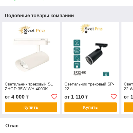
Подобные товары компании
Светильник трековый SL
Светильник трековый SP-
Свет
ZHGD 35W WH 4000K
22
22 
4 000
1 110
от
₸
от
₸
от
Купить
Купить
О нас