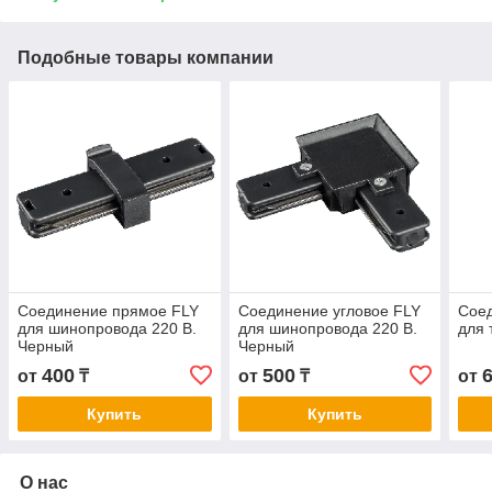
Подобные товары компании
Соединение прямое FLY
Соединение угловое FLY
Соед
для шинопровода 220 В.
для шинопровода 220 В.
для 
Черный
Черный
400
500
от
₸
от
₸
от
Купить
Купить
О нас