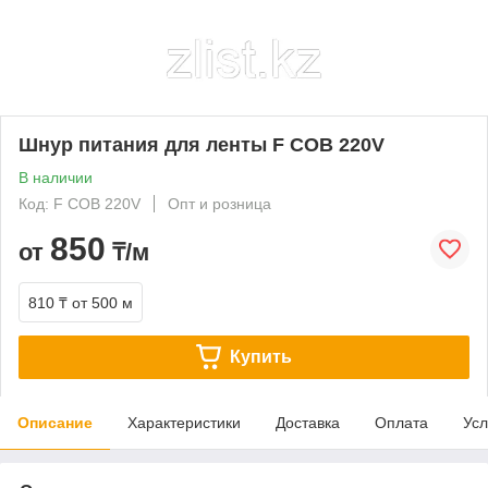
Шнур питания для ленты F COB 220V
В наличии
Код: F COB 220V
Опт и розница
850
от
₸/м
810 ₸
от 500 м
Купить
Описание
Характеристики
Доставка
Оплата
Усл