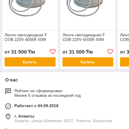
Лента светодиодная F
Лента светодиодная F
Лент
COB 220V 4000K 50M
COB 220V 6500K 50M
COB
31 500
31 500
от
₸/м
от
₸/м
от
Купить
Купить
О нас
Рейтинг не сформирован
Менее 5 отзывов за последний год
Работает с 04.09.2018
г. Алматы
Алматы. улица Шевченко 162/7, Алматы, Казахстан