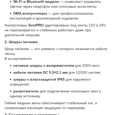
Wi-Fi и Bluetooth модели
— позволяют управлять
светом через смартфон или голосовые ассистенты.
DMX-контроллеры
— для профессиональных
инсталляций и архитектурной подсветки.
Контроллеры
SvetPRO
адаптированы под ленты 12V и 24V,
не перегреваются и стабильно работают даже при
длительной нагрузке.
2. Шнуры питания
Шнур питания — это элемент, с которого начинается работа
ленты.
В ассортименте:
сетевые шнуры с выпрямителем
для 220V-лент;
кабели питания DC 5.5×2.1 мм
для 12/24V систем;
шнуры с влагозащитой IP65
для наружного
освещения;
разветвители
для подключения нескольких лент к
одному источнику.
Гибкие медные жилы обеспечивают стабильный ток, а
силиконовая изоляция защищает от перегрева.
3. Соединители и коннекторы