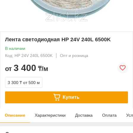
Лента светодиодная HP 24V 240L 6500K
В наличии
Код: HP 24V 240L 6500K
Опт и розница
3 400
от
₸/м
3 300 ₸
от 500 м
Купить
Описание
Характеристики
Доставка
Оплата
Усл