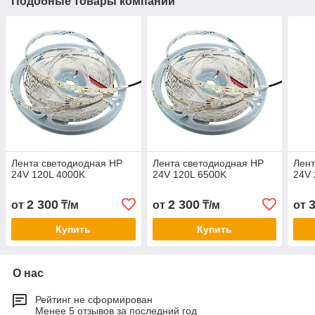
Подобные товары компании
Лента светодиодная HP
Лента светодиодная HP
Лент
24V 120L 4000K
24V 120L 6500K
24V 
2 300
2 300
от
₸/м
от
₸/м
от
Купить
Купить
О нас
Рейтинг не сформирован
Менее 5 отзывов за последний год