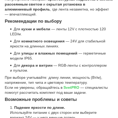
рассеянным светом
и
скрытая установка в
алюминиевый профиль
, где лента незаметна, но эффект
— впечатляющий.
Рекомендации по выбору
Для
кухни и мебели
— ленты 12V с плотностью 120
LED/м.
Для
комнатного освещения
— 24V для стабильной
яркости на длинных линиях.
Для
улицы и влажных помещений
— герметичные
модели IP65.
Для
декора и витрин
— RGB-ленты с контроллером
и пультом.
При выборе учитывайте: длину линии, мощность (Вт/м),
напряжение, тип чипа и цветовую температуру.
Если не уверены, обращайтесь в
SvetPRO
— специалисты
помогут рассчитать комплект под ваши задачи.
Возможные проблемы и советы
Падение яркости по длине.
Используйте питание с двух сторон или выберите
вариант 24V — у него меньше потерь.