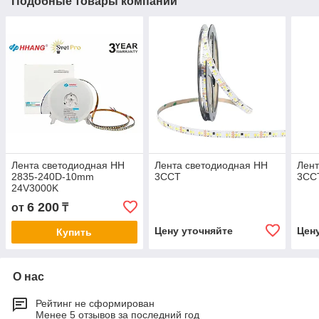
Подобные товары компании
Лента светодиодная HH
Лента светодиодная HH
Лент
2835-240D-10mm
3CCT
3CC
24V3000K
6 200
от
₸
Цену уточняйте
Цен
Купить
О нас
Рейтинг не сформирован
Менее 5 отзывов за последний год