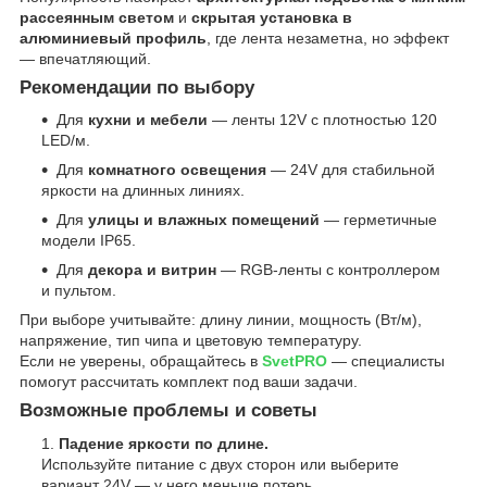
рассеянным светом
и
скрытая установка в
алюминиевый профиль
, где лента незаметна, но эффект
— впечатляющий.
Рекомендации по выбору
Для
кухни и мебели
— ленты 12V с плотностью 120
LED/м.
Для
комнатного освещения
— 24V для стабильной
яркости на длинных линиях.
Для
улицы и влажных помещений
— герметичные
модели IP65.
Для
декора и витрин
— RGB-ленты с контроллером
и пультом.
При выборе учитывайте: длину линии, мощность (Вт/м),
напряжение, тип чипа и цветовую температуру.
Если не уверены, обращайтесь в
SvetPRO
— специалисты
помогут рассчитать комплект под ваши задачи.
Возможные проблемы и советы
Падение яркости по длине.
Используйте питание с двух сторон или выберите
вариант 24V — у него меньше потерь.