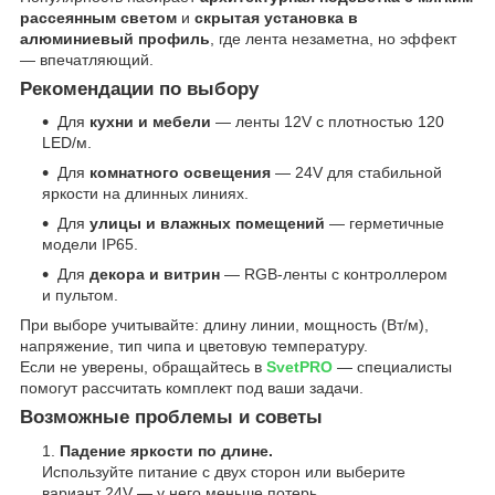
рассеянным светом
и
скрытая установка в
алюминиевый профиль
, где лента незаметна, но эффект
— впечатляющий.
Рекомендации по выбору
Для
кухни и мебели
— ленты 12V с плотностью 120
LED/м.
Для
комнатного освещения
— 24V для стабильной
яркости на длинных линиях.
Для
улицы и влажных помещений
— герметичные
модели IP65.
Для
декора и витрин
— RGB-ленты с контроллером
и пультом.
При выборе учитывайте: длину линии, мощность (Вт/м),
напряжение, тип чипа и цветовую температуру.
Если не уверены, обращайтесь в
SvetPRO
— специалисты
помогут рассчитать комплект под ваши задачи.
Возможные проблемы и советы
Падение яркости по длине.
Используйте питание с двух сторон или выберите
вариант 24V — у него меньше потерь.