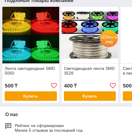
Подобные товары компании
Лента светодиодная SMD
Светодиодная лента SMD
Свет
5050
3528
в пв
500
400
500
₸
₸
Купить
Купить
О нас
Рейтинг не сформирован
Менее 5 отзывов за последний год