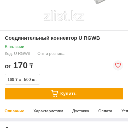
Соединительный коннектор U RGWB
В наличии
Код: U RGWB
Опт и розница
170
от
₸
169 ₸
от 500 шт.
Купить
Описание
Характеристики
Доставка
Оплата
Усл