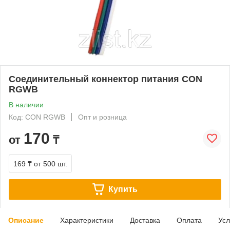
Соединительный коннектор питания CON
RGWB
В наличии
Код: CON RGWB
Опт и розница
170
от
₸
169 ₸
от 500 шт.
Купить
Описание
Характеристики
Доставка
Оплата
Усл