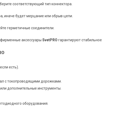
дберите соответствующий тип коннектора.
ра, иначе будет мерцание или обрыв цепи.
йте герметичные соединители.
о фирменные аксессуары
SvetPRO
гарантируют стабильное
RO
сли есть).
пал с токопроводящими дорожками.
й или дополнительные инструменты.
етодиодного оборудования.