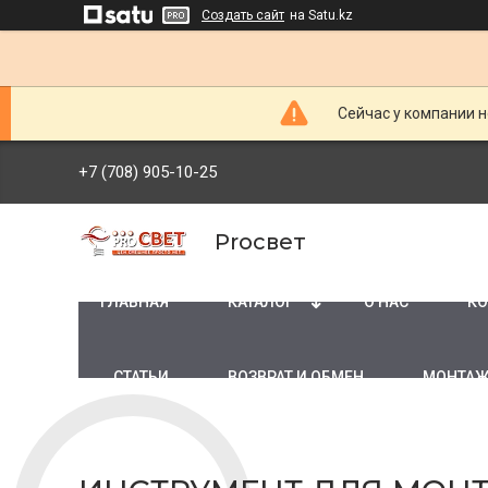
Создать сайт
на Satu.kz
Сейчас у компании н
+7 (708) 905-10-25
Proсвет
ГЛАВНАЯ
КАТАЛОГ
О НАС
КО
СТАТЬИ
ВОЗВРАТ И ОБМЕН
МОНТАЖ