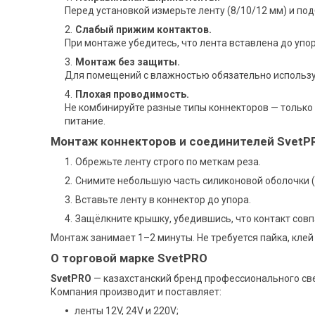
Перед установкой измерьте ленту (8/10/12 мм) и по
Слабый прижим контактов.
При монтаже убедитесь, что лента вставлена до упо
Монтаж без защиты.
Для помещений с влажностью обязательно использу
Плохая проводимость.
Не комбинируйте разные типы коннекторов — тольк
питание.
Монтаж коннекторов и соединителей SvetP
Обрежьте ленту строго по меткам реза.
Снимите небольшую часть силиконовой оболочки (е
Вставьте ленту в коннектор до упора.
Защёлкните крышку, убедившись, что контакт сов
Монтаж занимает 1–2 минуты. Не требуется пайка, кле
О торговой марке SvetPRO
SvetPRO
— казахстанский бренд профессионального св
Компания производит и поставляет:
ленты 12V, 24V и 220V;