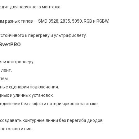
одят для наружного монтажа.
м разных типов — SMD 3528, 2835, 5050, RGB и RGBW.
устойчивого к перегреву и ультрафиолету.
SvetPRO
или контроллеру.
 лент.
тем.
зные сценарии подключения.
ных и уличных установок.
динение без люфта и потери яркости на стыке.
 создавать контурные линии без перегиба диодов.
 потолков и ниш.