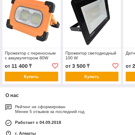
Прожектор с переносным
Прожектор светодиодный
Датч
с аккумулятором 80W
100 W
11 400
3 500
от
₸
от
₸
от
Купить
Купить
О нас
Рейтинг не сформирован
Менее 5 отзывов за последний год
Работает с 04.09.2018
г. Алматы