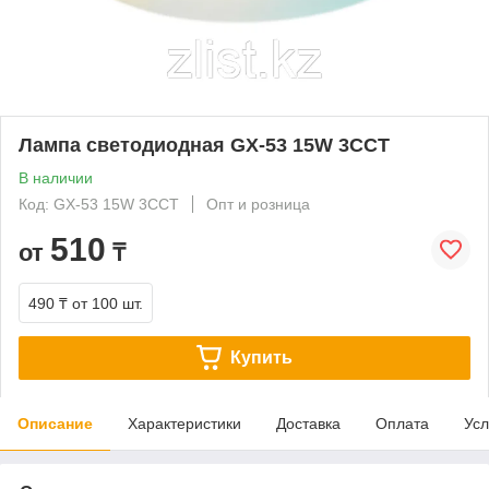
Лампа светодиодная GX-53 15W 3CCT
В наличии
Код: GX-53 15W 3CCT
Опт и розница
510
от
₸
490 ₸
от 100 шт.
Купить
Описание
Характеристики
Доставка
Оплата
Усл