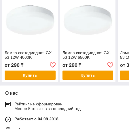
Лампа светодиодная GX-
Лампа светодиодная GX-
Ламп
53 12W 4000K
53 12W 6500K
53 
290
290
от
₸
от
₸
от
Купить
Купить
О нас
Рейтинг не сформирован
Менее 5 отзывов за последний год
Работает с 04.09.2018