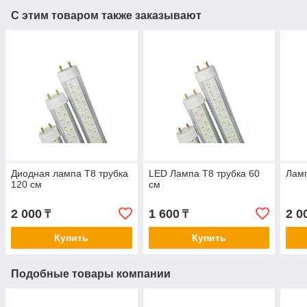
С этим товаром также заказывают
Диодная лампа Т8 трубка
LED Лампа Т8 трубка 60
Ламп
120 см
см
2 000
1 600
2 0
₸
₸
Купить
Купить
Подобные товары компании