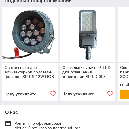
Подобные товары компании
Светильники для
Светильник уличный LED
Свет
архитектурной подсветки
для освещения
парк
фасадов SP-FS-12W RGB
территории SP-LD-003-
3CC
200W
от
Цену уточняйте
Цену уточняйте
О нас
Рейтинг не сформирован
Менее 5 отзывов за последний год