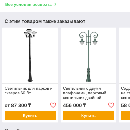
Все условия возврата
С этим товаром также заказывают
Светильник для парков и
Светильник с двумя
Сад
скверов 60 Вт.
плафонами, парковый
на с
светильник двойной
свет
фона
87 300
456 000
58 
от
₸
₸
Купить
Купить