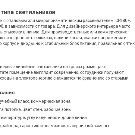
 типа светильников
 с опаловым или микропризматическим рассеивателем, CRI 80+,
0, в зависимости от товара. Для дизайнерского интерьера часто
 стыковки в линию. Для производственных или коммерческих
 освещенность в люксах, наличие пыли, скачки напряжения и
о корпус и диоды, но и стабильный блок питания, правильная оптик
двесные линейные светильники на тросах размещают
тате помещение выглядит современно, сотрудники получают
асходы на электроэнергию снижаются по сравнению со старыми
ования
 учебный класс, коммерческая зона.
 потолка, цвет стен, рабочие зоны.
емпературе, углу излучения и длине линии.
 драйвера, гарантию и возможность сервисной замены.
ы