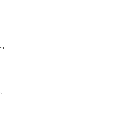
к
ия.
до