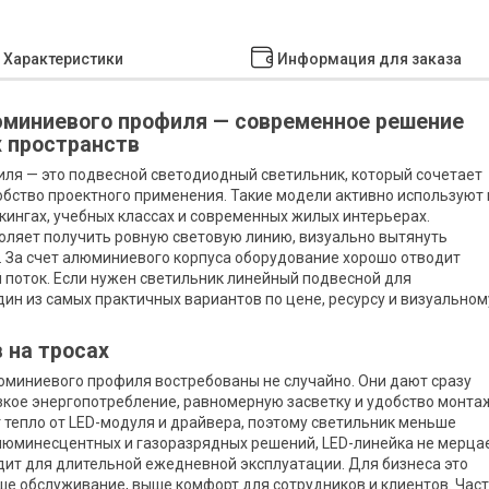
Характеристики
Информация для заказа
юминиевого профиля — современное решение
х пространств
ля — это подвесной светодиодный светильник, который сочетает
бство проектного применения. Такие модели активно используют 
ркингах, учебных классах и современных жилых интерьерах.
оляет получить ровную световую линию, визуально вытянуть
. За счет алюминиевого корпуса оборудование хорошо отводит
й поток. Если нужен светильник линейный подвесной для
дин из самых практичных вариантов по цене, ресурсу и визуальном
 на тросах
миниевого профиля востребованы не случайно. Они дают сразу
кое энергопотребление, равномерную засветку и удобство монта
тепло от LED-модуля и драйвера, поэтому светильник меньше
 люминесцентных и газоразрядных решений, LED-линейка не мерцае
одит для длительной ежедневной эксплуатации. Для бизнеса это
ше обслуживание, выше комфорт для сотрудников и клиентов. Час