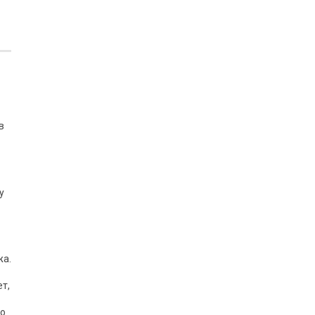
в
у
жа.
т,
то