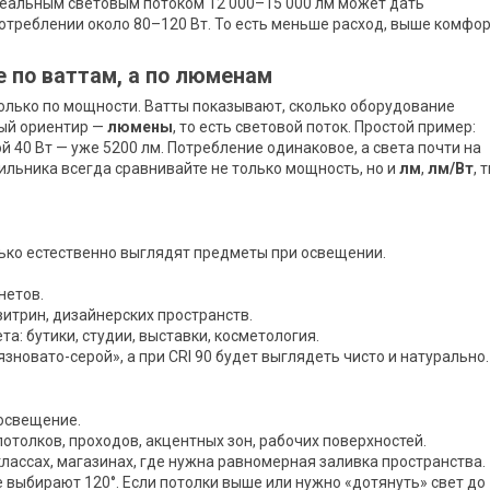
реальным световым потоком 12 000–15 000 лм может дать
отреблении около 80–120 Вт. То есть меньше расход, выше комфор
 по ваттам, а по люменам
олько по мощности. Ватты показывают, сколько оборудование
ный ориентир —
люмены
, то есть световой поток. Простой пример:
й 40 Вт — уже 5200 лм. Потребление одинаковое, а света почти на
ильника всегда сравнивайте не только мощность, но и
лм
,
лм/Вт
, 
лько естественно выглядят предметы при освещении.
нетов.
витрин, дизайнерских пространств.
а: бутики, студии, выставки, косметология.
зновато-серой», а при CRI 90 будет выглядеть чисто и натурально.
 освещение.
отолков, проходов, акцентных зон, рабочих поверхностей.
классах, магазинах, где нужна равномерная заливка пространства.
е выбирают 120°. Если потолки выше или нужно «дотянуть» свет до