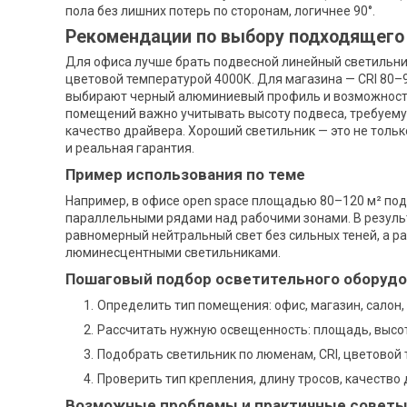
пола без лишних потерь по сторонам, логичнее 90°.
Рекомендации по выбору подходящего
Для офиса лучше брать подвесной линейный светильник
цветовой температурой 4000К. Для магазина — CRI 80–9
выбирают черный алюминиевый профиль и возможность
помещений важно учитывать высоту подвеса, требуемую
качество драйвера. Хороший светильник — это не тольк
и реальная гарантия.
Пример использования по теме
Например, в офисе open space площадью 80–120 м² по
параллельными рядами над рабочими зонами. В резуль
равномерный нейтральный свет без сильных теней, а р
люминесцентными светильниками.
Пошаговый подбор осветительного оборуд
Определить тип помещения: офис, магазин, салон,
Рассчитать нужную освещенность: площадь, высота
Подобрать светильник по люменам, CRI, цветовой т
Проверить тип крепления, длину тросов, качество
Возможные проблемы и практичные совет