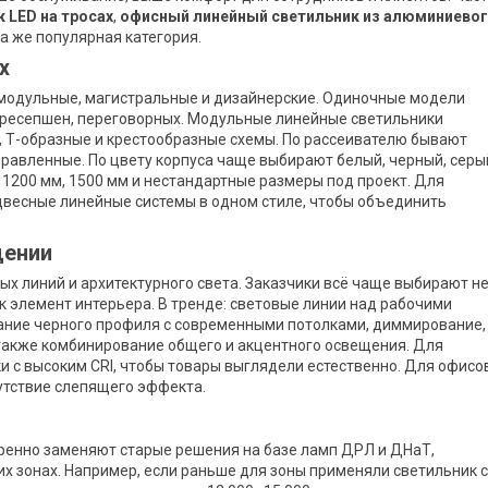
 LED на тросах
,
офисный линейный светильник из алюминиево
та же популярная категория.
х
 модульные, магистральные и дизайнерские. Одиночные модели
, ресепшен, переговорных. Модульные линейные светильники
, Т-образные и крестообразные схемы. По рассеивателю бывают
равленные. По цвету корпуса чаще выбирают белый, черный, серы
1200 мм, 1500 мм и нестандартные размеры под проект. Для
весные линейные системы в одном стиле, чтобы объединить
щении
ых линий и архитектурного света. Заказчики всё чаще выбирают н
ак элемент интерьера. В тренде: световые линии над рабочими
тание черного профиля с современными потолками, диммирование,
а также комбинирование общего и акцентного освещения. Для
 с высоким CRI, чтобы товары выглядели естественно. Для офисо
утствие слепящего эффекта.
ренно заменяют старые решения на базе ламп ДРЛ и ДНаТ,
х зонах. Например, если раньше для зоны применяли светильник с