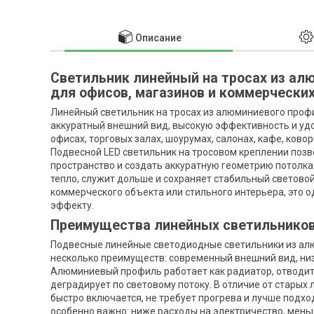
Описание
Светильник линейный на тросах из ал
для офисов, магазинов и коммерчески
Линейный светильник на тросах из алюминиевого профи
аккуратный внешний вид, высокую эффективность и удо
офисах, торговых залах, шоурумах, салонах, кафе, ково
Подвесной LED светильник на тросовом креплении позв
пространство и создать аккуратную геометрию потолка
тепло, служит дольше и сохраняет стабильный светово
коммерческого объекта или стильного интерьера, это о
эффекту.
Преимущества линейных светильников
Подвесные линейные светодиодные светильники из алю
несколько преимуществ: современный внешний вид, низ
Алюминиевый профиль работает как радиатор, отводит 
деградирует по световому потоку. В отличие от старых
быстро включается, не требует прогрева и лучше подх
особенно важно: ниже расходы на электричество, мень