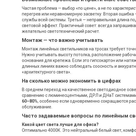
Частая проблема — выбор «по цене», а не по характерис
перегрев или неравномерную засветку. Вторая ошибка 
службы всей системы. Третья — неправильная длина под
световой эффект. Практичный совет: всегда запрашивай
желательно светотехнический расчет.
Монтаж — что важно учитывать
Монтаж линейных светильников на тросах требует точн
Нужно учитывать высоту потолка, расположение рабочи
основания для крепежа. Если это гипсокартон или нат
длинных линиях важно соблюдать соосность и аккуратн
«архитектурного света».
На сколько можно экономить в цифрах
В среднем переход на качественное светодиодное ос
сравнению с люминесцентными, ДРЛ и ДНаТ системами.
60–80%
, особенно если одновременно сокращаются ра
обслуживание.
Часто задаваемые вопросы по линейным св
Какой цвет света лучше для офиса?
Оптимально 4000К. Это нейтральный белый свет, комфо