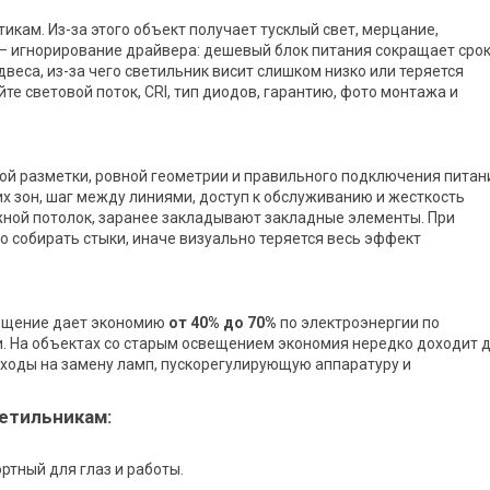
тикам. Из-за этого объект получает тусклый свет, мерцание,
— игнорирование драйвера: дешевый блок питания сокращает сро
веса, из-за чего светильник висит слишком низко или теряется
те световой поток, CRI, тип диодов, гарантию, фото монтажа и
ой разметки, ровной геометрии и правильного подключения питан
х зон, шаг между линиями, доступ к обслуживанию и жесткость
яжной потолок, заранее закладывают закладные элементы. При
о собирать стыки, иначе визуально теряется весь эффект
вещение дает экономию
от 40% до 70%
по электроэнергии по
 На объектах со старым освещением экономия нередко доходит 
сходы на замену ламп, пускорегулирующую аппаратуру и
етильникам:
ртный для глаз и работы.