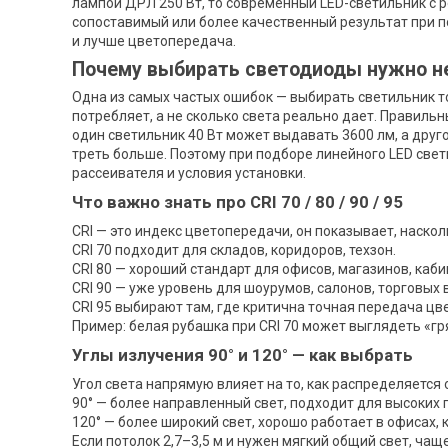
лампой ДРЛ 250 Вт, то современный LED-светильник с 
сопоставимый или более качественный результат при п
и лучше цветопередача.
Почему выбирать светодиоды нужно не
Одна из самых частых ошибок — выбирать светильник т
потребляет, а не сколько света реально дает. Правиль
один светильник 40 Вт может выдавать 3600 лм, а друго
треть больше. Поэтому при подборе линейного LED свет
рассеивателя и условия установки.
Что важно знать про CRI 70 / 80 / 90 / 95
CRI — это индекс цветопередачи, он показывает, наско
CRI 70 подходит для складов, коридоров, техзон.
CRI 80 — хороший стандарт для офисов, магазинов, каби
CRI 90 — уже уровень для шоурумов, салонов, торговых 
CRI 95 выбирают там, где критична точная передача цвет
Пример: белая рубашка при CRI 70 может выглядеть «гря
Углы излучения 90° и 120° — как выбрать
Угол света напрямую влияет на то, как распределяется
90° — более направленный свет, подходит для высоких п
120° — более широкий свет, хорошо работает в офисах, 
Если потолок 2,7–3,5 м и нужен мягкий общий свет, чащ