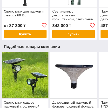
Светильник для парков и
Светильник с
Парк
скверов 60 Вт.
декоративным
двух
кронштейном, светильник
дек
с завитком,
кро
87 300
342 000
487
от
₸
₸
Купить
Купить
Подобные товары компании
Светильник садово-
Декоративный парковый
Парк
парковый с солнечной
фонарь, садовый фонарь,
TYD