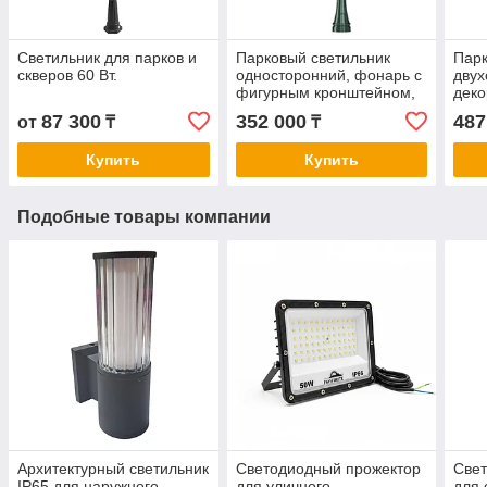
Светильник для парков и
Парковый светильник
Парк
скверов 60 Вт.
односторонний, фонарь с
двух
фигурным кронштейном,
дек
уличный светильник с
кро
87 300
352 000
487
от
₸
₸
плафоном
Купить
Купить
Подобные товары компании
Архитектурный светильник
Светодиодный прожектор
Свет
IP65 для наружного
для уличного,
для