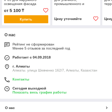
освещения фасада
промышленного и
терр
архитектурного
200
5 100
от
₸
освещения SP-FV-50W
Цену уточняйте
Цен
Купить
О нас
Рейтинг не сформирован
Менее 5 отзывов за последний год
Работает с 04.09.2018
г. Алматы
Алматы. улица Шевченко 162/7, Алматы, Казахстан
Контакты
Сегодня выходной
Показать весь график работы
О нас