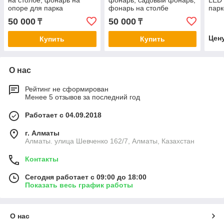
на столбе, фонарь на
фонарь, садовый фонарь,
LED 
опоре для парка
фонарь на столбе
парк
50 000
50 000
₸
₸
Цен
Купить
Купить
О нас
Рейтинг не сформирован
Менее 5 отзывов за последний год
Работает с 04.09.2018
г. Алматы
Алматы. улица Шевченко 162/7, Алматы, Казахстан
Контакты
Сегодня работает с 09:00 до 18:00
Показать весь график работы
О нас