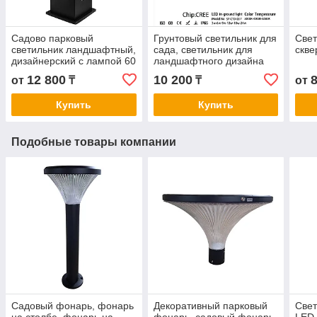
Садово парковый
Грунтовый светильник для
Свет
светильник ландшафтный,
сада, светильник для
скве
дизайнерский с лампой 60
ландшафтного дизайна
см
SP-CTD-007 12W
12 800
10 200
от
₸
₸
от
Купить
Купить
Подобные товары компании
Садовый фонарь, фонарь
Декоративный парковый
Свет