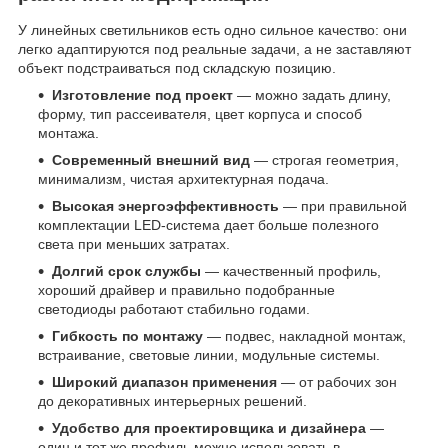
У линейных светильников есть одно сильное качество: они
легко адаптируются под реальные задачи, а не заставляют
объект подстраиваться под складскую позицию.
Изготовление под проект
— можно задать длину,
форму, тип рассеивателя, цвет корпуса и способ
монтажа.
Современный внешний вид
— строгая геометрия,
минимализм, чистая архитектурная подача.
Высокая энергоэффективность
— при правильной
комплектации LED-система дает больше полезного
света при меньших затратах.
Долгий срок службы
— качественный профиль,
хороший драйвер и правильно подобранные
светодиоды работают стабильно годами.
Гибкость по монтажу
— подвес, накладной монтаж,
встраивание, световые линии, модульные системы.
Широкий диапазон применения
— от рабочих зон
до декоративных интерьерных решений.
Удобство для проектировщика и дизайнера
—
один и тот же профиль можно использовать в