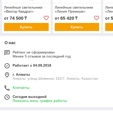
Линейные светильники
Линейные светильники
Лине
«Вектор Квадрат»
«Линия Премиум»
«Лин
74 500
65 420
от
₸
от
₸
от
Купить
Купить
О нас
Рейтинг не сформирован
Менее 5 отзывов за последний год
Работает с 04.09.2018
г. Алматы
Алматы. улица Шевченко 162/7, Алматы, Казахстан
Контакты
Сегодня выходной
Показать весь график работы