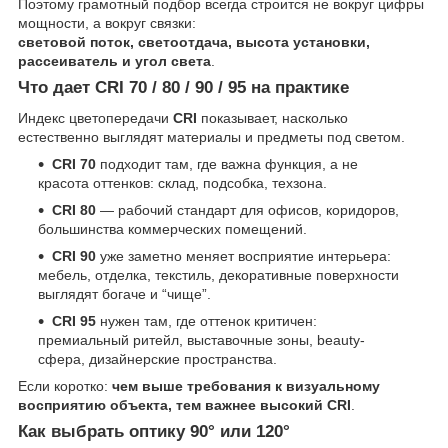
Поэтому грамотный подбор всегда строится не вокруг цифры
мощности, а вокруг связки:
световой поток, светоотдача, высота установки,
рассеиватель и угол света
.
Что дает CRI 70 / 80 / 90 / 95 на практике
Индекс цветопередачи
CRI
показывает, насколько
естественно выглядят материалы и предметы под светом.
CRI 70
подходит там, где важна функция, а не
красота оттенков: склад, подсобка, техзона.
CRI 80
— рабочий стандарт для офисов, коридоров,
большинства коммерческих помещений.
CRI 90
уже заметно меняет восприятие интерьера:
мебель, отделка, текстиль, декоративные поверхности
выглядят богаче и “чище”.
CRI 95
нужен там, где оттенок критичен:
премиальный ритейл, выставочные зоны, beauty-
сфера, дизайнерские пространства.
Если коротко:
чем выше требования к визуальному
восприятию объекта, тем важнее высокий CRI
.
Как выбрать оптику 90° или 120°