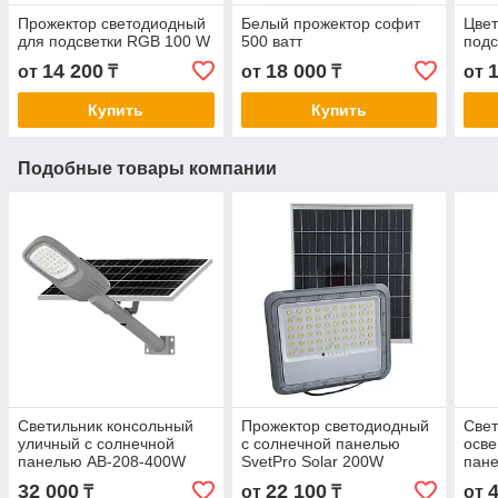
Прожектор светодиодный
Белый прожектор софит
Цвет
для подсветки RGB 100 W
500 ватт
подс
14 200
18 000
от
₸
от
₸
от
Купить
Купить
Подобные товары компании
Светильник консольный
Прожектор светодиодный
Свет
уличный с солнечной
с солнечной панелью
осве
панелью AB-208-400W
SvetPro Solar 200W
пан
32 000
22 100
₸
от
₸
от