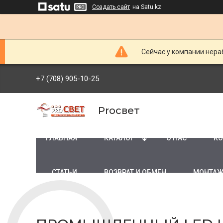
Создать сайт
на Satu.kz
Сейчас у компании нераб
+7 (708) 905-10-25
Proсвет
ГЛАВНАЯ
КАТАЛОГ
О НАС
КО
СТАТЬИ
ВОЗВРАТ И ОБМЕН
МОНТАЖ