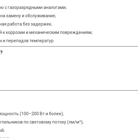
ю с газоразрядными аналогами;
на замену и обслуживание;
ая работа без задержек;
ый к коррозии и механическим повреждениям;
и и перепадов температур.
?
ощность (100–200 Вт и более);
етильников по световому потоку (лм/м²);
ой;