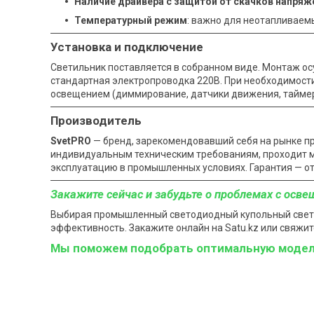
Наличие драйвера с защитой от скачков напряж
Температурный режим
: важно для неотапливаем
Установка и подключение
Светильник поставляется в собранном виде. Монтаж ос
стандартная электропроводка 220В. При необходимост
освещением (диммирование, датчики движения, тайме
Производитель
SvetPRO
— бренд, зарекомендовавший себя на рынке п
индивидуальным техническим требованиям, проходит м
эксплуатацию в промышленных условиях. Гарантия — от 
Закажите сейчас и забудьте о проблемах с осв
Выбирая промышленный светодиодный купольный светил
эффективность. Закажите онлайн на Satu.kz или свяж
Мы поможем подобрать оптимальную модель 