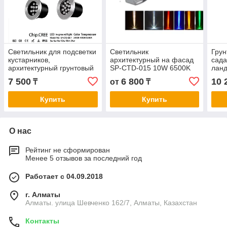
Светильник для подсветки
Светильник
Грун
кустарников,
архитектурный на фасад
сада
архитектурный грунтовый
SP-CTD-015 10W 6500K
лан
светильник SP-CTD-007
SP-
7 500
6 800
10 
₸
от
₸
6W
Купить
Купить
О нас
Рейтинг не сформирован
Менее 5 отзывов за последний год
Работает с 04.09.2018
г. Алматы
Алматы. улица Шевченко 162/7, Алматы, Казахстан
Контакты