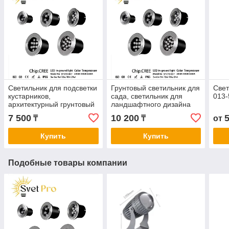
Светильник для подсветки
Грунтовый светильник для
Свет
кустарников,
сада, светильник для
013
архитектурный грунтовый
ландшафтного дизайна
светильник SP-CTD-007
SP-CTD-007 12W
7 500
10 200
₸
₸
от
6W
Купить
Купить
Подобные товары компании