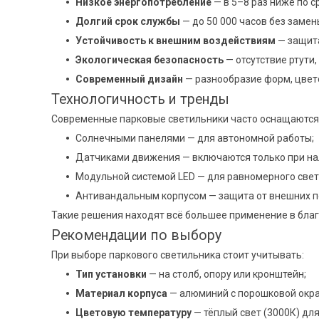
Низкое энергопотребление
— в 5–8 раз ниже по 
Долгий срок службы
— до 50 000 часов без замен
Устойчивость к внешним воздействиям
— защита
Экологическая безопасность
— отсутствие ртути
Современный дизайн
— разнообразие форм, цвето
Технологичность и тренды
Современные парковые светильники часто оснащаются
Солнечными панелями — для автономной работы;
Датчиками движения — включаются только при на
Модульной системой LED — для равномерного свет
Антивандальным корпусом — защита от внешних 
Такие решения находят всё большее применение в благ
Рекомендации по выбору
При выборе паркового светильника стоит учитывать:
Тип установки
— на столб, опору или кронштейн;
Материал корпуса
— алюминий с порошковой окра
Цветовую температуру
— тёплый свет (3000К) для