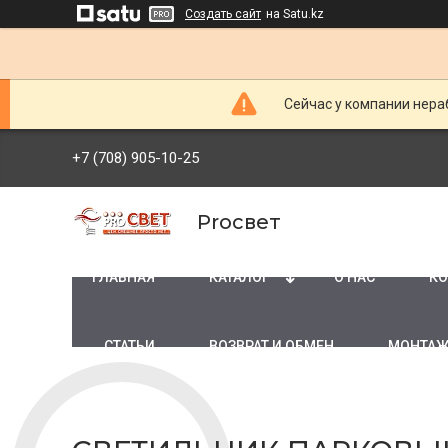
Создать сайт
на Satu.kz
Сейчас у компании нераб
+7 (708) 905-10-25
Proсвет
ГЛАВНАЯ
КАТАЛОГ
О НАС
КО
СТАТЬИ
ВОЗВРАТ И ОБМЕН
МОНТАЖ