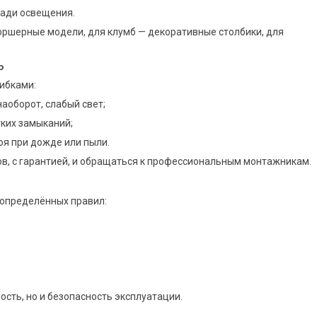
щади освещения.
оршерные модели, для клумб — декоративные столбики, для
ь
ибками:
аоборот, слабый свет;
тких замыканий;
оя при дожде или пыли.
в, с гарантией, и обращаться к профессиональным монтажникам.
 определённых правил:
сть, но и безопасность эксплуатации.