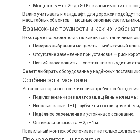
Мощность
— от 20 до 80 Вт в зависимости от пло
Важно учитывать и ландшафт: для дорожек подойдут т
масштабных объектов — мощные опорные светильники.
Возможные трудности и как их избежат
Некоторые пользователи сталкиваются с типичными ош
Неверно выбранная мощность — избыточный или, н
Отсутствие заземления при установке — риск коро
Низкий класс защиты — светильник выходит из стр
Совет
: выбирать оборудование у надёжных поставщико
Особенности монтажа
Установка паркового светильника требует соблюдения
Подключение через
влагозащищённые клеммы
;
Использование
ПНД трубы или гофры
для кабеля;
Надёжное
заземление
и устойчивое основание;
Оптимальная высота — 2,5–4 м.
Правильный монтаж обеспечивает не только долговечно
Производитель и гарантия