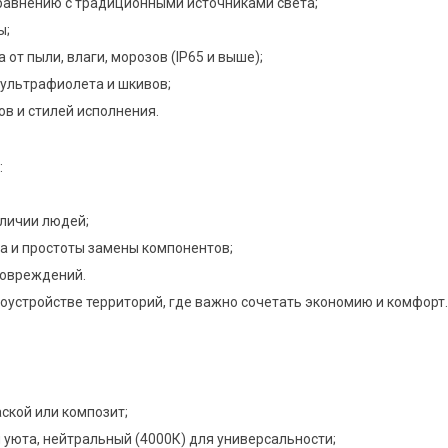
сравнению с традиционными источниками света;
ы;
 от пыли, влаги, морозов (IP65 и выше);
, ультрафиолета и шкивов;
в и стилей исполнения.
:
личии людей;
а и простоты замены компонентов;
повреждений.
оустройстве территорий, где важно сочетать экономию и комфорт.
ской или композит;
 уюта, нейтральный (4000К) для универсальности;