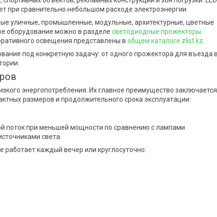
спортивных объектов, рекламных конструкций и зон погрузки. LED
ет при сравнительно небольшом расходе электроэнергии.
тные уличные, промышленные, модульные, архитектурные, цветные
ное оборудование можно в разделе
светодиодные прожекторы
.
коративного освещения представлены в
общем каталоге zlist.kz
.
вание под конкретную задачу: от одного прожектора для въезда 
тории.
оров
изкого энергопотребления. Их главное преимущество заключается
пактных размеров и продолжительного срока эксплуатации.
й поток при меньшей мощности по сравнению с лампами
источниками света.
е работает каждый вечер или круглосуточно: