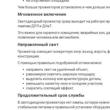
на спортивных площадках.
Чем больше прожекторов установлено и чем дольше они
Мгновенное включение
Светодиодный прожектор сразу выходит на рабочую ярко
лампам ДРЛ и ДНаТ.
Это важно для охранного освещения, аварийных зон, да
появлении человека или автомобиля.
Направленный свет
Прожектор освещает конкретную зону: въезд, ворота, 
конструкцию.
С помощью правильно подобранной оптики можно:
направить свет на удалённый объект;
равномерно осветить широкую площадку;
выделить колонну или архитектурную деталь;
уменьшить засветку окон и соседних участков;
сократить слепящий эффект.
Продолжительный срок службы
В светодиодном прожекторе нет лампы, которую нужно 
стабильном питании и правильной установке оборудова