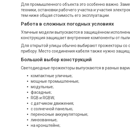
Для промышленного объекта это особенно важно. Заме
техники, остановки рабочего участка и участия элект
тем ниже общая стоимость его эксплуатации.
Работа в сложных погодных условиях
Уличные модели выпускаются в защищённом исполнении
конструкция защищает внутренние компоненты от пыли
Для открытой улицы обычно выбирают прожекторы со ст
прибору. Место соединения кабеля также нужно защищат
Большой выбор конструкций
Светодиодные прожекторы выпускаются в разных вари
компактные уличные;
мощные промышленные;
модульные;
фасадные;
RGB и RGBW;
с датчиком движения;
с солнечной панелью;
переносные аккумуляторные;
линзованные;
на кронштейне;