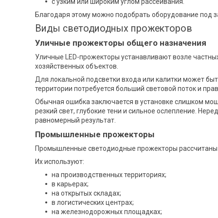
с узким или широким углом рассеивания.
Благодаря этому можно подобрать оборудование под з
Виды светодиодных прожекторов
Уличные прожекторы общего назначения
Уличные LED-прожекторы устанавливают возле частных 
хозяйственных объектов.
Для локальной подсветки входа или калитки может быт
территории потребуется больший световой поток и пра
Обычная ошибка заключается в установке слишком мощ
резкий свет, глубокие тени и сильное ослепление. Нер
равномерный результат.
Промышленные прожекторы
Промышленные светодиодные прожекторы рассчитаны 
Их используют:
на производственных территориях;
в карьерах;
на открытых складах;
в логистических центрах;
на железнодорожных площадках;