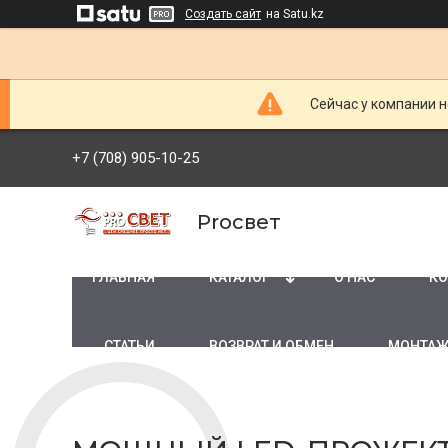
Создать сайт
на Satu.kz
Сейчас у компании н
+7 (708) 905-10-25
Proсвет
ГЛАВНАЯ
КАТАЛОГ
О НАС
КО
СТАТЬИ
ВОЗВРАТ И ОБМЕН
МОНТАЖ