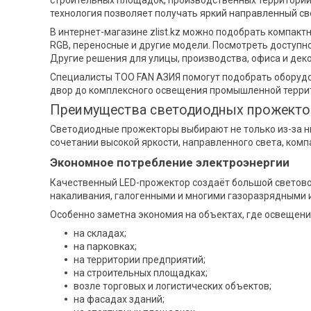
строительных площадок, производственных территорий, 
технология позволяет получать яркий направленный св
В интернет-магазине zlist.kz можно подобрать компак
RGB, переносные и другие модели. Посмотреть доступ
Другие решения для улицы, производства, офиса и де
Специалисты ТОО FAN АЗИЯ помогут подобрать оборудо
двор до комплексного освещения промышленной терри
Преимущества светодиодных прожект
Светодиодные прожекторы выбирают не только из-за н
сочетании высокой яркости, направленного света, ком
Экономное потребление электроэнергии
Качественный LED-прожектор создаёт большой светово
накаливания, галогенными и многими газоразрядными 
Особенно заметна экономия на объектах, где освещени
на складах;
на парковках;
на территории предприятий;
на строительных площадках;
возле торговых и логистических объектов;
на фасадах зданий;