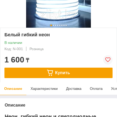
Белый гибкий неон
В наличии
Код: N-001
Розница
1 600
₸
Купить
Описание
Характеристики
Доставка
Оплата
Усл
Описание
Неон, гибкий неон и светодиодные