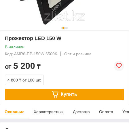
Прожектор LED 150 W
В наличии
Код: AMR6-ПР-150W 6500К
Опт и розница
5 200
от
₸
4 800 ₸
от 100 шт.
Купить
Описание
Характеристики
Доставка
Оплата
Усл