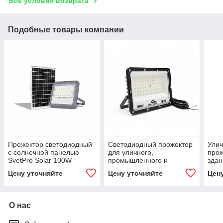
Все условия возврата
Подобные товары компании
Прожектор светодиодный
Светодиодный прожектор
Ули
с солнечной панелью
для уличного,
прож
SvetPro Solar 100W
промышленного и
здан
архитектурного
прои
Цену уточняйте
Цену уточняйте
Цен
освещения SP-FV-50W
объ
О нас