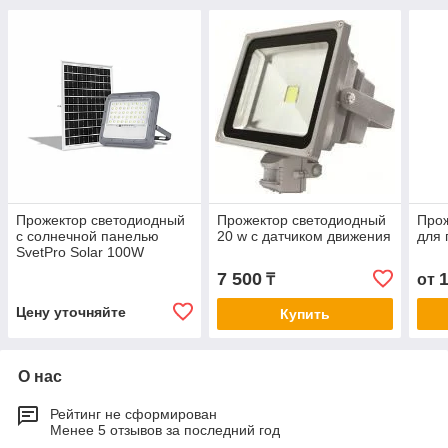
Прожектор светодиодный
Прожектор светодиодный
Прож
с солнечной панелью
20 w с датчиком движения
для 
SvetPro Solar 100W
7 500
₸
от
Цену уточняйте
Купить
О нас
Рейтинг не сформирован
Менее 5 отзывов за последний год