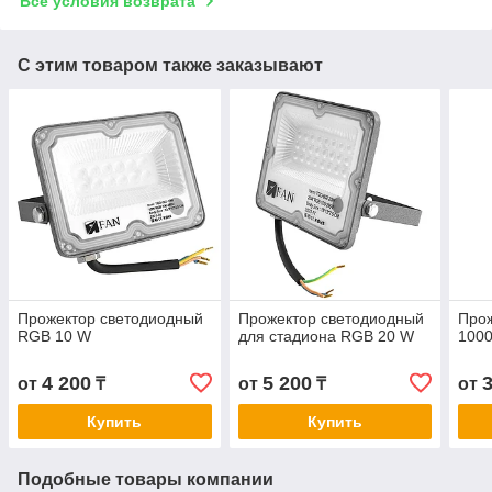
Все условия возврата
С этим товаром также заказывают
Прожектор светодиодный
Прожектор светодиодный
Прож
RGB 10 W
для стадиона RGB 20 W
1000
4 200
5 200
от
₸
от
₸
от
Купить
Купить
Подобные товары компании