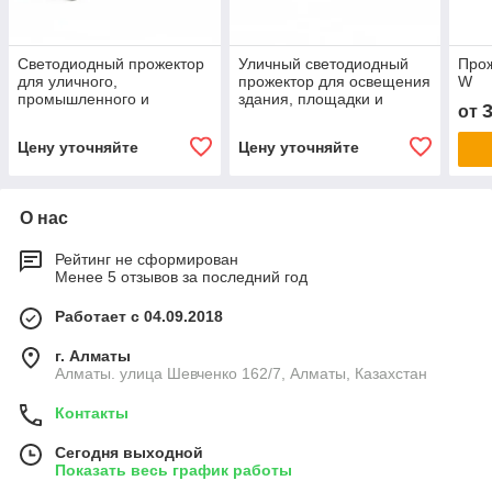
Светодиодный прожектор
Уличный светодиодный
Прож
для уличного,
прожектор для освещения
W
промышленного и
здания, площадки и
от
архитектурного
производственного
освещения SP-FV-50W
объекта SP-FV-200W
Цену уточняйте
Цену уточняйте
О нас
Рейтинг не сформирован
Менее 5 отзывов за последний год
Работает с 04.09.2018
г. Алматы
Алматы. улица Шевченко 162/7, Алматы, Казахстан
Контакты
Сегодня выходной
Показать весь график работы