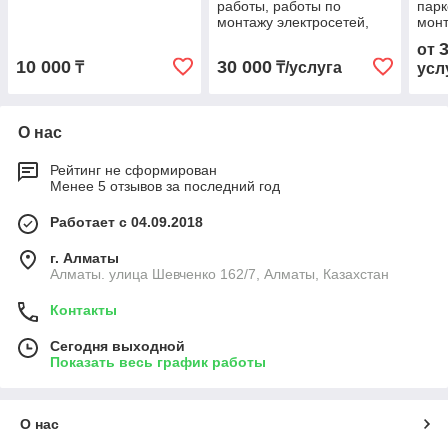
работы, работы по
парк
монтажу электросетей,
мон
проектирование, расчет,
свет
от
подбор оборудования
монт
10 000
30 000
₸
₸/услуга
усл
осв
О нас
Рейтинг не сформирован
Менее 5 отзывов за последний год
Работает с 04.09.2018
г. Алматы
Алматы. улица Шевченко 162/7, Алматы, Казахстан
Контакты
Сегодня выходной
Показать весь график работы
О нас