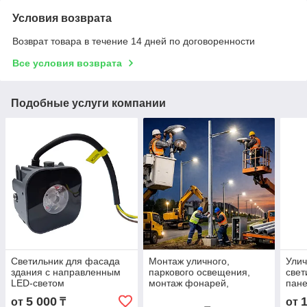
Условия возврата
Возврат товара в течение 14 дней по договоренности
Все условия возврата
Подобные услуги компании
Светильник для фасада
Монтаж уличного,
Ули
здания с направленным
паркового освещения,
свет
LED-светом
монтаж фонарей,
пане
светильников СКУ, ДКУ,
120,
5 000
от
₸
от
монтаж опор уличного
Монт