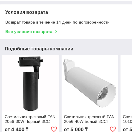
Условия возврата
Возврат товара в течение 14 дней по договоренности
Все условия возврата
Подобные товары компании
Светильник трековый FAN
Светильник трековый FAN
Свет
2056-30W Черный 3CCT
2056-40W Белый 3CCT
101
4 400
5 000
от
₸
от
₸
от