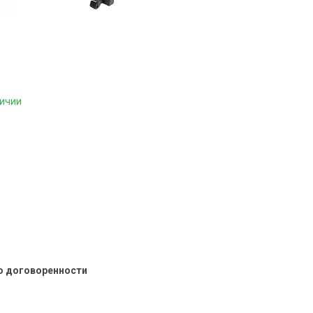
личии
о договоренности