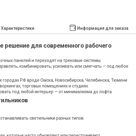
Характеристики
Информация для заказа
е решение для современного рабочего
лочных панелей и переходят на трековые системы.
аправлять, комбинировать, усиливать или смягчать — под любое
х городах РФ вроде Омска, Новосибирска, Челябинска, Тюмени
воркингах, торговых помещениях и студиях.
овать под любой интерьер — от минимализма до лофта.
тильников
устанавливать светильники разных типов.
ях, которые часто обновляют или перестраивают.