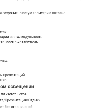
я сохранить чистую геометрию потолка.
тах.
арии света, модульность.
текторов и дизайнеров.
рных.
ны презентаций.
ятен.
ном освещении
 на одном треке.
та/Презентация/Отдых».
т без ограничений.