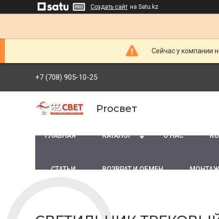
Создать сайт
на Satu.kz
Сейчас у компании н
+7 (708) 905-10-25
Proсвет
ГЛАВНАЯ
КАТАЛОГ
О НАС
КО
СТАТЬИ
ВОЗВРАТ И ОБМЕН
МОНТАЖ