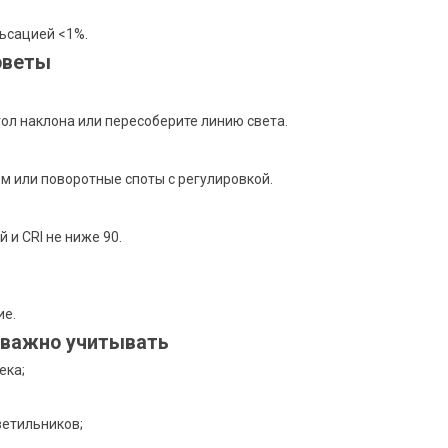
ьсацией <1%.
оветы
гол наклона или пересоберите линию света.
м или поворотные споты с регулировкой.
и CRI не ниже 90.
ие.
 важно учитывать
ека;
ветильников;