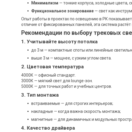
Минимализм
— тонкие корпуса, холодные цвета, 
Функциональное зонирование
— свет как инструм
Опыт работы в проектах по освещению в РК показывает
отличие от фиксированных панелей, эта система растёт
Рекомендации по выбору трековых св
1. Учитывайте высоту потолка
до 3 м — компактные споты или линейные светильн
выше 3 м — мощнее, с узким углом света.
2. Цветовая температура
4000К — офисный стандарт.
3000К — мягкий свет для lounge-зон.
5000К — для точных работ и учебных центров.
3. Тип монтажа
встраиваемые — для строгих интерьеров;
накладные — когда важна скорость монтажа;
магнитные — для динамичных и модульных простр
4. Качество драйвера