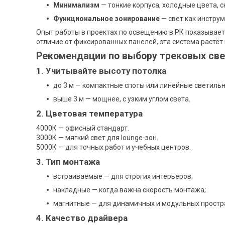
Минимализм
— тонкие корпуса, холодные цвета, 
Функциональное зонирование
— свет как инструм
Опыт работы в проектах по освещению в РК показывает
отличие от фиксированных панелей, эта система растёт
Рекомендации по выбору трековых св
1. Учитывайте высоту потолка
до 3 м — компактные споты или линейные светильн
выше 3 м — мощнее, с узким углом света.
2. Цветовая температура
4000К — офисный стандарт.
3000К — мягкий свет для lounge-зон.
5000К — для точных работ и учебных центров.
3. Тип монтажа
встраиваемые — для строгих интерьеров;
накладные — когда важна скорость монтажа;
магнитные — для динамичных и модульных простр
4. Качество драйвера