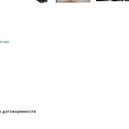
личии
о договоренности