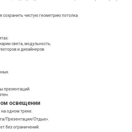
я сохранить чистую геометрию потолка.
тах.
арии света, модульность.
текторов и дизайнеров.
рных.
ны презентаций.
ятен.
ном освещении
 на одном треке.
та/Презентация/Отдых».
т без ограничений.