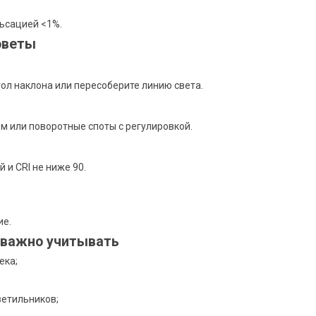
ьсацией <1%.
оветы
гол наклона или пересоберите линию света.
м или поворотные споты с регулировкой.
и CRI не ниже 90.
ие.
 важно учитывать
ека;
ветильников;