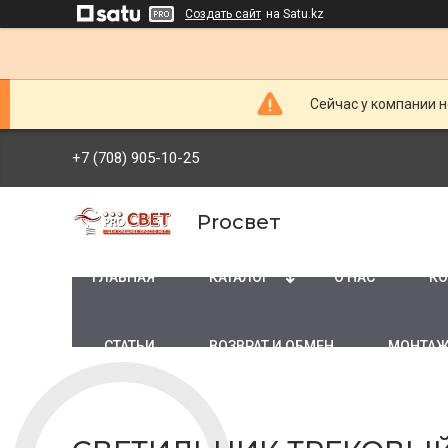
Создать сайт
на Satu.kz
Сейчас у компании н
+7 (708) 905-10-25
Proсвет
ГЛАВНАЯ
КАТАЛОГ
О НАС
КО
СТАТЬИ
ВОЗВРАТ И ОБМЕН
МОНТАЖ