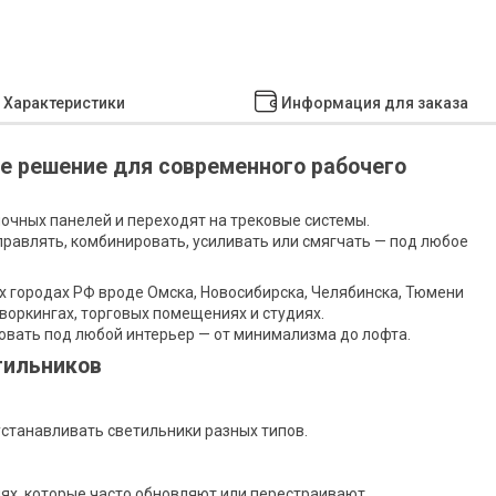
Характеристики
Информация для заказа
е решение для современного рабочего
лочных панелей и переходят на трековые системы.
аправлять, комбинировать, усиливать или смягчать — под любое
х городах РФ вроде Омска, Новосибирска, Челябинска, Тюмени
воркингах, торговых помещениях и студиях.
овать под любой интерьер — от минимализма до лофта.
тильников
устанавливать светильники разных типов.
ях, которые часто обновляют или перестраивают.