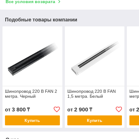
Все условия возврата
Подобные товары компании
Шинопровод 220 В FAN 2
Шинопровод 220 В FAN
Шино
метра. Черный
1,5 метра. Белый
метр
3 800
2 900
от
₸
от
₸
от
Купить
Купить