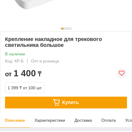
Крепление накладное для трекового
светильника большое
В наличии
Код: КР-Б
Опт и розница
1 400
от
₸
1 399 ₸
от 100 шт.
Купить
Описание
Характеристики
Доставка
Оплата
Усл