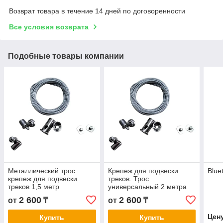
Возврат товара в течение 14 дней по договоренности
Все условия возврата
Подобные товары компании
Металлический трос
Крепеж для подвески
Blue
крепеж для подвески
треков. Трос
треков 1,5 метр
универсальный 2 метра
2 600
2 600
от
₸
от
₸
Цен
Купить
Купить