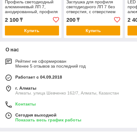
Профиль светодиодный
Заглушка для профиля
LED
алюминиевый ЛП 7,
светодиодного ЛП 7 без
про
анодированный, профиля
отверстия, с отверстием
алю
светодиодные для лент
анод
2 100
200
2 4
₸
₸
сер
Купить
Купить
О нас
Рейтинг не сформирован
Менее 5 отзывов за последний год
Работает с 04.09.2018
г. Алматы
Алматы. улица Шевченко 162/7, Алматы, Казахстан
Контакты
Сегодня выходной
Показать весь график работы