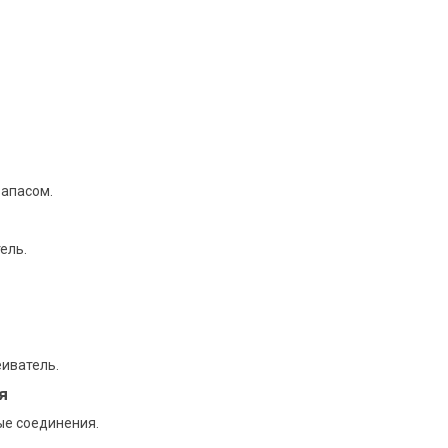
запасом.
ель.
еиватель.
я
е соединения.