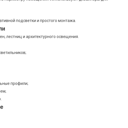
тивной подсветки и простого монтажа.
ли
ен, лестниц и архитектурного освещения.
светильников;
льные профили;
ем;
.
е