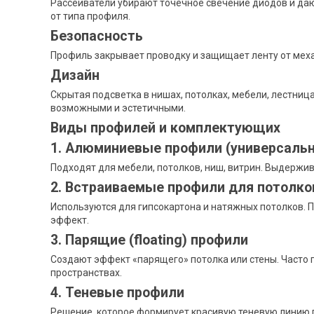
Рассеиватели убирают точечное свечение диодов и даю
от типа профиля.
Безопасность
Профиль закрывает проводку и защищает ленту от меха
Дизайн
Скрытая подсветка в нишах, потолках, мебели, лестни
возможными и эстетичными.
Виды профилей и комплектующих
1. Алюминиевые профили (универсаль
Подходят для мебели, потолков, ниш, витрин. Выдержи
2. Встраиваемые профили для потолков
Используются для гипсокартона и натяжных потолков. 
эффект.
3. Парящие (floating) профили
Создают эффект «парящего» потолка или стены. Часто 
пространствах.
4. Теневые профили
Решение, которое формирует красивую теневую линию 