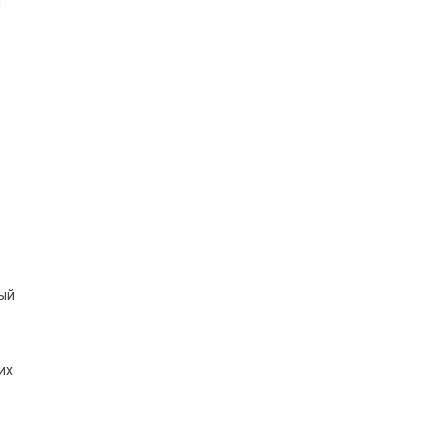
и
ный
их