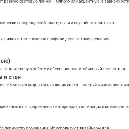
т ровную световую линию — мягкую или акцентную, в зависимост
нических повреждений, влаги, пыли и случайного контакта.
цах, нишах штор — именно профили делают такие решения
ные)
вают длительную работу и обеспечивают стабильный теплоотвод.
 и стен
После монтажа видна только линия света — чистый минималистич
применяются в современных интерьерах, гостиницах и коммерческ
по периметру помещения. Их используют дизайнеры для