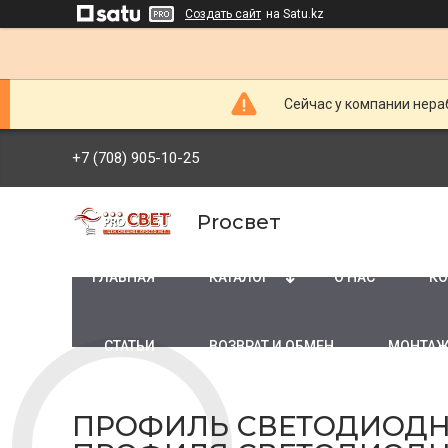
Создать сайт
на Satu.kz
Сейчас у компании нераб
+7 (708) 905-10-25
Proсвет
ГЛАВНАЯ
КАТАЛОГ
О НАС
КО
СТАТЬИ
ВОЗВРАТ И ОБМЕН
МОНТАЖ
ПРОФИЛЬ СВЕТОДИОДН